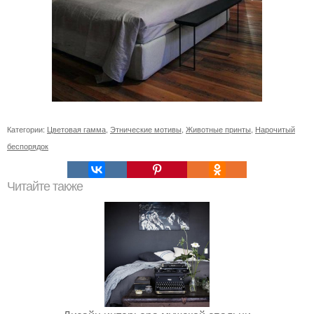
Категории:
Цветовая гамма
,
Этнические мотивы
,
Животные принты
,
Нарочитый
беспорядок
Читайте также