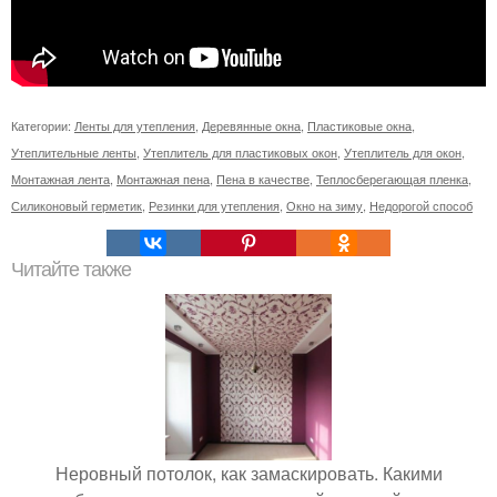
Категории:
Ленты для утепления
,
Деревянные окна
,
Пластиковые окна
,
Утеплительные ленты
,
Утеплитель для пластиковых окон
,
Утеплитель для окон
,
Монтажная лента
,
Монтажная пена
,
Пена в качестве
,
Теплосберегающая пленка
,
Силиконовый герметик
,
Резинки для утепления
,
Окно на зиму
,
Недорогой способ
Читайте также
Неровный потолок, как замаскировать. Какими