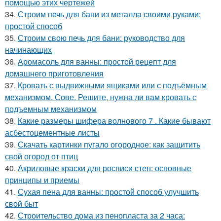
помощью этих чертежей
34.
Строим печь для бани из металла своими руками:
простой способ
35.
Строим свою печь для бани: руководство для
начинающих
36.
Аромасоль для ванны: простой рецепт для
домашнего приготовления
37.
Кровать с выдвижными ящиками или с подъёмным
механизмом. Сове. Решите, нужна ли вам кровать с
подъемным механизмом
38.
Какие размеры шифера волнового 7 . Какие бывают
асбестоцементные листы
39.
Скачать картинки пугало огородное: как защитить
свой огород от птиц
40.
Акриловые краски для росписи стен: основные
принципы и приемы
41.
Сухая пена для ванны: простой способ улучшить
свой быт
42.
Строительство дома из пенопласта за 2 часа: