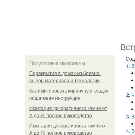
Вст
Сод
Популярные материалы
В
Перекрытия в домах из бревна:
выбор материала и технологии
Как имитировать кирпичную кладку:
Ч
пошаговая инструкция
Имитация декоративного камня от
А до Я: полное руководство
В
Имитация декоративного камня от
В
А до Я: полное руководство