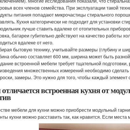
ключением). Многие исследования показали, что стиральна
ровья всех членов семейства. При эксплуатации такой техн
дукты питания попадают микрочастицы стирального порошка
авлять. Кухня категорически не подходит для установки ст
одильник лучше ставить вдалеке от отопительных приборо
овка, батареи губительно действуют на качество работы х
одиться вдалеке от него.
ирая бытовую технику, учитывайте размеры (глубину и ш
бина обычно составляет 600 мм, ширина может быть разной,
дание встроенной мебели требует тщательной подготовки, 
изведения множественных измерений необходимо сделать 
роски, замеры. Это нужно для того, чтобы каждый элемент 
 отличается встроенная кухня от модул
тив
естве мебели для кухни можно приобрести модульный гарнит
нты кухни можно расставить так, как нравится. Если места