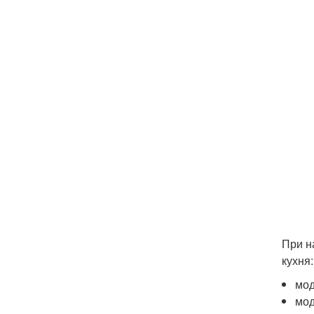
При н
кухня:
мод
мод