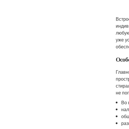
Встро
индив
любую
уже у
обесп
Особ
Главн
прост
стира
не по
Во 
нал
общ
раз