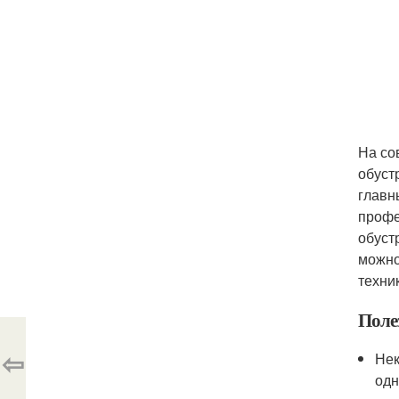
На со
обуст
главн
профе
обуст
можно
техни
Полез
⇦
Нек
одн