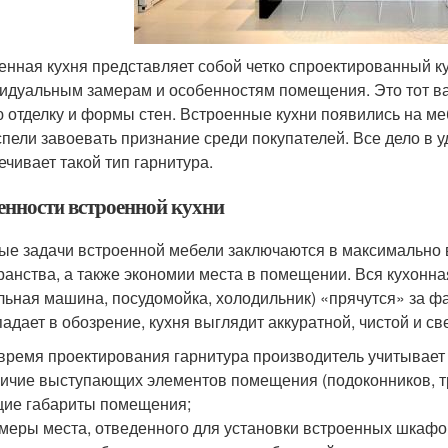
енная кухня представляет собой четко спроектированный к
идуальным замерам и особенностям помещения. Это тот ва
 отделку и формы стен. Встроенные кухни появились на ме
спели завоевать признание среди покупателей. Все дело в 
ечивает такой тип гарнитура.
енности встроенной кухни
ые задачи встроенной мебели заключаются в максимально
ранства, а также экономии места в помещении. Вся кухонна
льная машина, посудомойка, холодильник) «прячутся» за ф
падает в обозрение, кухня выглядит аккуратной, чистой и св
время проектирования гарнитура производитель учитывает 
ичие выступающих элементов помещения (подоконников, тр
ие габариты помещения;
меры места, отведенного для установки встроенных шкафо