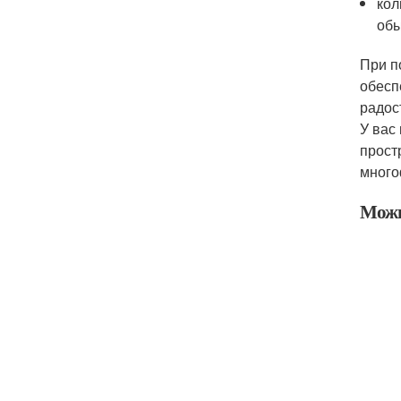
кол
обы
При п
обесп
радос
У вас
прост
много
Можн