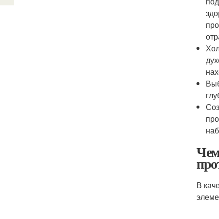
под
здо
про
отр
Хол
дух
нах
Выб
глу
Соз
про
наб
Чем
про
В кач
элеме