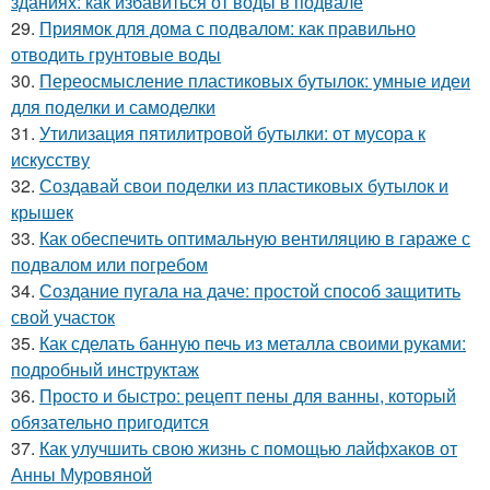
зданиях: как избавиться от воды в подвале
29.
Приямок для дома с подвалом: как правильно
отводить грунтовые воды
30.
Переосмысление пластиковых бутылок: умные идеи
для поделки и самоделки
31.
Утилизация пятилитровой бутылки: от мусора к
искусству
32.
Создавай свои поделки из пластиковых бутылок и
крышек
33.
Как обеспечить оптимальную вентиляцию в гараже с
подвалом или погребом
34.
Создание пугала на даче: простой способ защитить
свой участок
35.
Как сделать банную печь из металла своими руками:
подробный инструктаж
36.
Просто и быстро: рецепт пены для ванны, который
обязательно пригодится
37.
Как улучшить свою жизнь с помощью лайфхаков от
Анны Муровяной