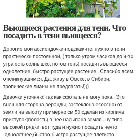
Вьющиеся растения для тени. Что
посадить в тени вьющееся?
Дорогие мои ассиендочки-подскажите: нужно в тени
практически постоянной, ( только утром часиков до 9-10
утра есть солнышко, потом тень) посадить вьющееся
однолетние, быстро растущее растение.. Спасибо всем
откликнувшимся. Да, живу в Омске, в Сибири,
тропические лианы не предлагать!)))
Девочки уточняю: так как сфотать не могу пока.. Это
внешняя сторона веранды, застеклена есессно) от
земли на высоту примерно см 50 сделан из кирпича
приступок(полость) в неё насыпана земля.. ну типа
высокой грядки. вот туда и нужно посадить нечто
-однолетнее,быстро-быстро растущее плетисто-