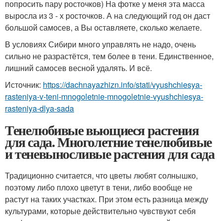
попросить пару росточков) На фотке у меня эта масса
выросла из 3 - х росточков. А на следующий год он даст
большой самосев, а Вы оставляете, сколько желаете.
В условиях Сибири много управлять не надо, очень
сильно не разрастётся, тем более в тени. Единственное,
лишний самосев весной удалять. И всё.
Источник:
https://dachnayazhizn.info/stati/vyushchiesya-
rasteniya-v-teni-mnogoletnie-mnogoletnie-vyushchiesya-
rasteniya-dlya-sada
Тенелюбивые вьющиеся растения
для сада. Многолетние тенелюбивые
и теневыносливые растения для сада
Традиционно считается, что цветы любят солнышко,
поэтому либо плохо цветут в тени, либо вообще не
растут на таких участках. При этом есть разница между
культурами, которые действительно чувствуют себя