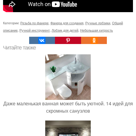
Категории:
Резьба по фанере
,
Фанера для создания
,
Ручные лобзики
,
Общий
описание
,
Ручной инструмент
,
Лобзик для детей
,
Небольшая хитрость
Читайте также
Даже маленькая ванная может быть уютной. 14 идей для
скромных санузлов