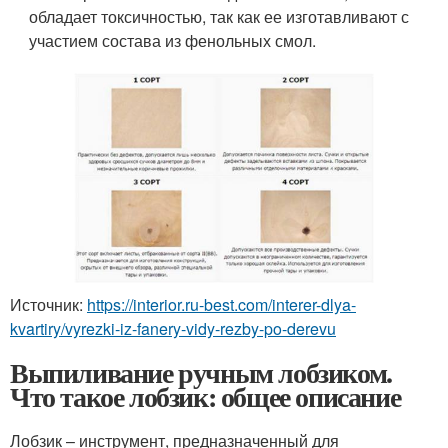
обладает токсичностью, так как ее изготавливают с
участием состава из фенольных смол.
Источник:
https://interior.ru-best.com/interer-dlya-
kvartiry/vyrezki-iz-fanery-vidy-rezby-po-derevu
Выпиливание ручным лобзиком.
Что такое лобзик: общее описание
Лобзик – инструмент, предназначенный для