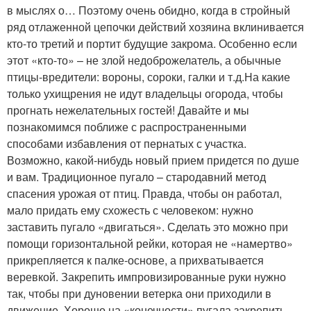
в мыслях о… Поэтому очень обидно, когда в стройный
ряд отлаженной цепочки действий хозяина вклинивается
кто-то третий и портит будущие закрома. Особенно если
этот «кто-то» – не злой недоброжелатель, а обычные
птицы-вредители: вороны, сороки, галки и т.д.На какие
только ухищрения не идут владельцы огорода, чтобы
прогнать нежелательных гостей! Давайте и мы
познакомимся поближе с распространенными
способами избавления от пернатых с участка.
Возможно, какой-нибудь новый прием придется по душе
и вам. Традиционное пугало – стародавний метод
спасения урожая от птиц. Правда, чтобы он работал,
мало придать ему схожесть с человеком: нужно
заставить пугало «двигаться». Сделать это можно при
помощи горизонтальной рейки, которая не «намертво»
прикрепляется к палке-основе, а прихватывается
веревкой. Закрепить импровизированные руки нужно
так, чтобы при дуновении ветерка они приходили в
движение. Хорошо на «конечности» пугала закрепить