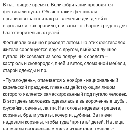
В настоящее время в Великобритании проводятся
фестивали пугал. Обычно такие фестивали
организовываются как развлечение для детей и
взрослых и, как правило, связаны со сбором средств для
благотворительных целей.
Фестивали обычно проходят летом. На этих фестивалях
жители соревнуются друг с другом, выбирая лучшее
пугало. Их создают из всех подручных средств –
кастрюль и сковородок, пней и веток, сломанной мебели,
старой одежды и пр.
«Пугало-день», отмечается 2 ноября - национальный
карельский праздник, главным действующим лицом
которого является замаскированный под пугало человек.
В этот день молодежь одевалась в вывороченные шубы,
фуфайки, овчины, лапти. На головы надевали решета,
корзины, брали ухваты, кочерги, дубины. За плечи
надевали корзины, чтобы туда "прятать" детей. На лица
надевали самодельные маски из картона, тряпок, с