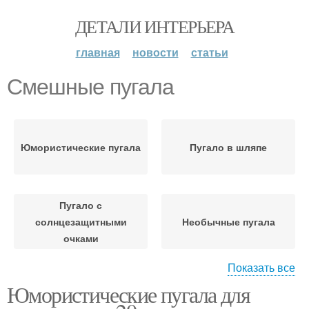
ДЕТАЛИ ИНТЕРЬЕРА
главная
новости
статьи
Смешные пугала
Юмористические пугала
Пугало в шляпе
Пугало с
солнцезащитными
Необычные пугала
очками
Показать все
Юмористические пугала для
Пугало из старых
Пугало из бутылок