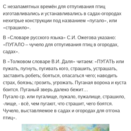
С незапамятных времён для отпугивания птиц
изготавливались и устанавливались в садах-огородах
нехитрые конструкции под названием «пугало», или
«страшило».
В «Словаре русского языка» С.И. Ожегова указано:
«ПУГАЛО – чучело для отпугивания птиц в огородах,
садах».
В «Толковом словаре В.И. Даля» читаем: «ПУГАТЬ или
пужать, пугнуть, пугивать кого, страшить, устрашать,
заставить робеть; бояться, опасаться чего; наводить
страх, боязнь; грозить, угрожать. Пуганая ворона и куста
боится. Пуганый зверь далеко бежит…
Пугало ср. или пугалище, пужало, пужалище, страшило,
-лище, - всё, чем пугают, что страшит, чего боятся.
Чучело, выставляемое в садах и огородах для отгона
птиц».