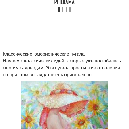
Современные пугала
Пугало в виде
Пугала из необычных
Пугало из пластиковых
Классические юмористические пугала
материалов
бутылок
Начнем с классических идей, которые уже полюбились
многим садоводам. Эти пугала просты в изготовлении,
но при этом выглядят очень оригинально.
Комические пугала
Пугала на поведение