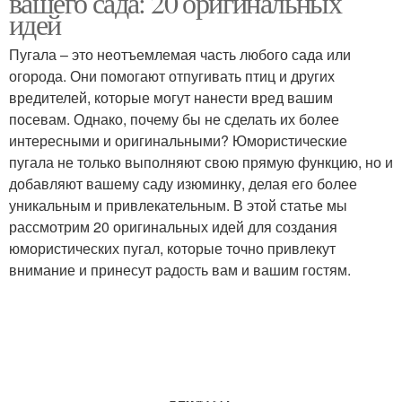
вашего сада: 20 оригинальных
идей
Пугала – это неотъемлемая часть любого сада или
огорода. Они помогают отпугивать птиц и других
Пугало из веток
Идеи для пугал
вредителей, которые могут нанести вред вашим
посевам. Однако, почему бы не сделать их более
интересными и оригинальными? Юмористические
Пугала с
пугала не только выполняют свою прямую функцию, но и
Пугала из подручных
нестандартным
добавляют вашему саду изюминку, делая его более
материалов
дизайном
уникальным и привлекательным. В этой статье мы
рассмотрим 20 оригинальных идей для создания
юмористических пугал, которые точно привлекут
внимание и принесут радость вам и вашим гостям.
Пугала на огороде
Традиционные пугала
Соломенное пугало
Пугало в форме