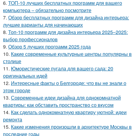
6.
ТОП-10 лучших бесплатных программ для вашего
компьютера – обязательно посмотрите
7.
Обзор бесплатных программ для дизайна интерьера:
лучшие варианты для начинающих
8.
Топ-10 программ для дизайна интерьера 2025–2025:
выбор профессионалов
9.
Обзор 5 лучших программ 2025 года
10.
Какие современные культурные центры популярны в
столице
11.
Юмористические пугала для вашего сада: 20
оригинальных идей
12.
Интересные факты о Белгороде: что вы не знали о
этом городе
13.
Современные идеи дизайна для однокомнатной
квартиры: как обставить пространство со вкусом
14.
Как сделать однокомнатную квартиру уютной: идеи
ремонта
15.
Какие изменения произошли в архитектуре Москвы в
последние годы