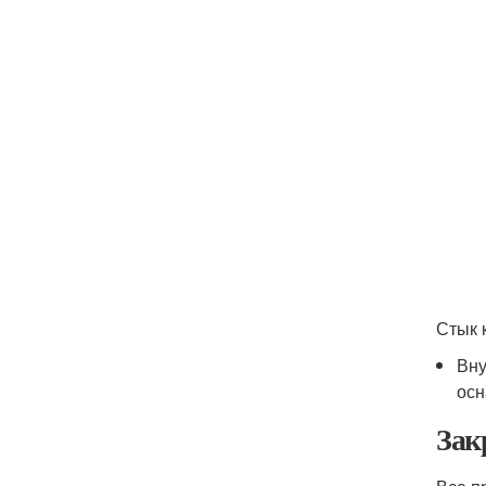
Стык 
Вну
осн
Зак