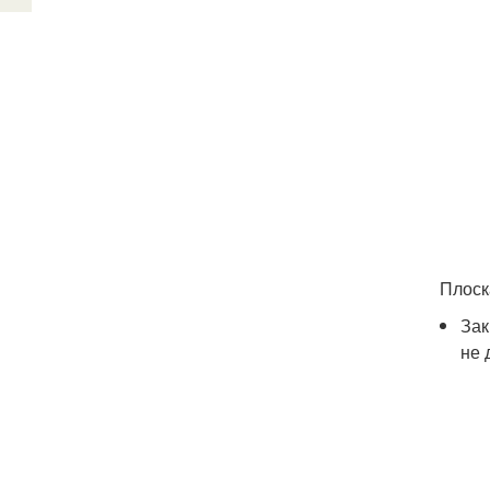
Плоск
Зак
не 