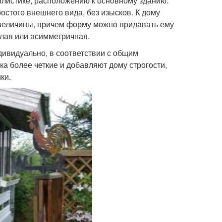
тилистике, расположению к основному зданию.
стого внешнего вида, без изысков. К дому
величины, причем форму можно придавать ему
глая или асимметричная.
дивидуально, в соответствии с общим
а более четкие и добавляют дому строгости,
ки.