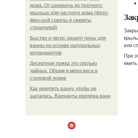
дома. От царевича до портного:
крыльцо для частного дома (фото,
Зак
фен-шуй советы и секреты
строителей)
Закры
крыль
Быстро и легко: рецепт пены для
или с
ванны на основе натуральных
ингредиентов
При э
иметь
Десертная ложка это сколько
чайных. Объем и мера веса в
столовой ложке
Как укрепить ванну, чтобы не
шаталась. Варианты крепежа ванн