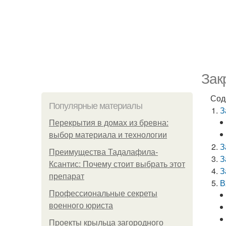
Зак
Сод
Популярные материалы
З
Перекрытия в домах из бревна:
выбор материала и технологии
З
Преимущества Тадалафила-
З
Ксантис: Почему стоит выбрать этот
З
препарат
В
Профессиональные секреты
военного юриста
Проекты крыльца загородного