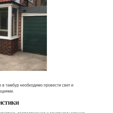
 в тамбур необходимо провести свет и
кциями.
истики