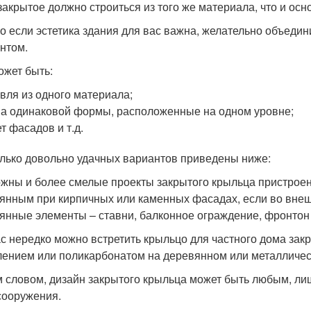
закрытое должно строиться из того же материала, что и осн
о если эстетика здания для вас важна, желательно объедин
нтом.
ожет быть:
вля из одного материала;
а одинаковой формы, расположенные на одном уровне;
т фасадов и т.д.
лько довольно удачных вариантов приведены ниже:
жны и более смелые проекты закрытого крыльца пристроен
янным при кирпичных или каменных фасадах, если во внеш
янные элементы – ставни, балконное ограждение, фронтон и
с нередко можно встретить крыльцо для частного дома зак
лением или поликарбонатом на деревянном или металличес
 словом, дизайн закрытого крыльца может быть любым, лиш
сооружения.