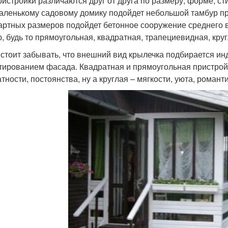
ристройки различаются друг от друга по размеру, форме, с
маленькому садовому домику подойдет небольшой тамбур про
артных размеров подойдет бетонное сооружение среднего 
, будь то прямоугольная, квадратная, трапециевидная, кру
 стоит забывать, что внешний вид крылечка подбирается ин
тированием фасада. Квадратная и прямоугольная пристройк
тности, постоянства, ну а круглая – мягкости, уюта, романти