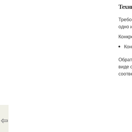
Техн
Требов
одно и
Конкр
Кон
Обрат
виде 
соотв
⇦