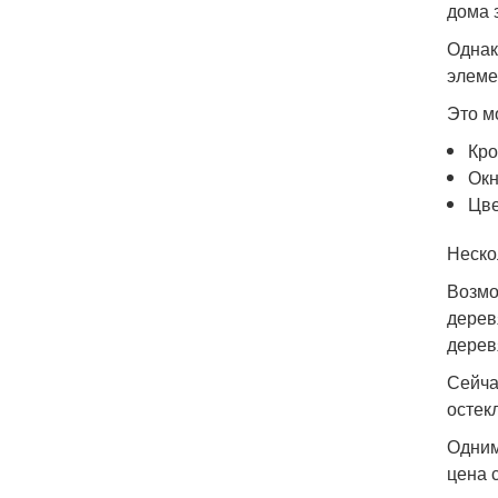
дома 
Однак
элеме
Это м
Кро
Окн
Цве
Неско
Возмо
дерев
дерев
Сейча
остек
Одним
цена 