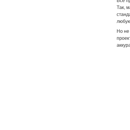
Все п
Так, 
станд
любую
Но не
проек
аккура