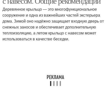
с навесом. Общие рекомендации
Деревянное крыльцо — это многофункциональное
сооружение и одна из важнейших частей экстерьера
дома. Зимой оно надёжно защищает входную дверь от
Ступени для крыльца
Крыльцо из фанеры
снежных заносов и обеспечивает дополнительную
теплоизоляцию, а летом крыльцо с навесом может
использоваться в качестве беседки.
Крыльцо к
Круглое крыльцо
деревянному дому
Полукруглое крыльцо
Входное крыльцо
Фундамент для
Крыльцо из бетона
крыльца