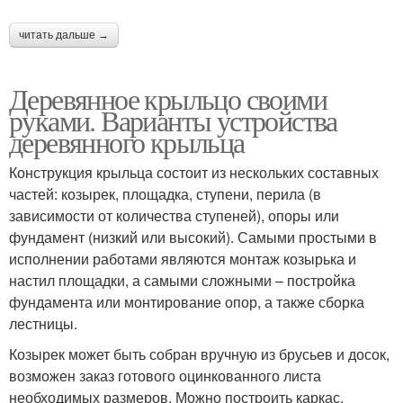
читать дальше →
Решения для закрытого
Крыльцо из пластика
крыльца
Деревянное крыльцо своими
руками. Варианты устройства
деревянного крыльца
Крыльцо из
Лестницы в частном
профнастила
доме
Конструкция крыльца состоит из нескольких составных
частей: козырек, площадка, ступени, перила (в
зависимости от количества ступеней), опоры или
фундамент (низкий или высокий). Самыми простыми в
Пристройка к дому
Вход в дом
исполнении работами являются монтаж козырька и
настил площадки, а самыми сложными – постройка
фундамента или монтирование опор, а также сборка
лестницы.
Материалы для
Крыльца из дерева
Козырек может быть собран вручную из брусьев и досок,
крыльца
возможен заказ готового оцинкованного листа
необходимых размеров. Можно построить каркас,