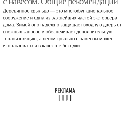
с навесом. Общие рекомендации
Деревянное крыльцо — это многофункциональное
сооружение и одна из важнейших частей экстерьера
дома. Зимой оно надёжно защищает входную дверь от
Закрытое крыльцо
Входное крыльцо
снежных заносов и обеспечивает дополнительную
теплоизоляцию, а летом крыльцо с навесом может
использоваться в качестве беседки.
Крыльцо к
Круглое крыльцо
деревянному дому
Полукруглое крыльцо
Крыльцо из металла
Фундамент для
Красивое крыльцо
крыльца