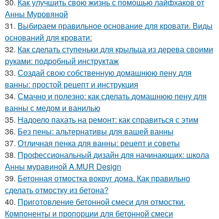
30.
Как улучшить свою жизнь с помощью лайфхаков от
Анны Муровяной
31.
Выбираем правильное основание для кровати. Виды
оснований для кровати:
32.
Как сделать ступеньки для крыльца из дерева своими
руками: подробный инструктаж
33.
Создай свою собственную домашнюю пену для
ванны: простой рецепт и инструкция
34.
Смачно и полезно: как сделать домашнюю пену для
ванны с медом и ванилью
35.
Надоело пахать на ремонт: как справиться с этим
36.
Без пены: альтернативы для вашей ванны
37.
Отличная пенка для ванны: рецепт и советы
38.
Профессиональный дизайн для начинающих: школа
Анны муравиной A.MUR Design
39.
Бетонная отмостка вокруг дома. Как правильно
сделать отмостку из бетона?
40.
Приготовление бетонной смеси для отмостки.
Компоненты и пропорции для бетонной смеси