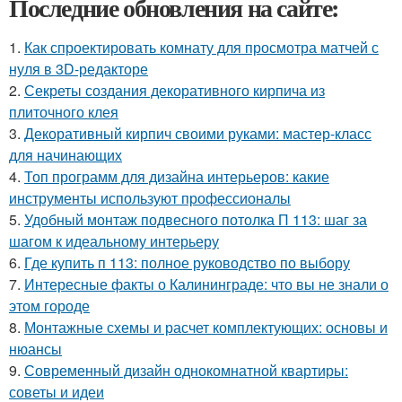
Последние обновления на сайте:
1.
Как спроектировать комнату для просмотра матчей с
нуля в 3D-редакторе
2.
Секреты создания декоративного кирпича из
плиточного клея
3.
Декоративный кирпич своими руками: мастер-класс
для начинающих
4.
Топ программ для дизайна интерьеров: какие
инструменты используют профессионалы
5.
Удобный монтаж подвесного потолка П 113: шаг за
шагом к идеальному интерьеру
6.
Где купить п 113: полное руководство по выбору
7.
Интересные факты о Калининграде: что вы не знали о
этом городе
8.
Монтажные схемы и расчет комплектующих: основы и
нюансы
9.
Современный дизайн однокомнатной квартиры:
советы и идеи