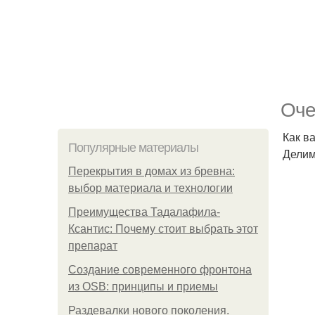
Оче
Как в
Популярные материалы
Делим
Перекрытия в домах из бревна:
выбор материала и технологии
Преимущества Тадалафила-
Ксантис: Почему стоит выбрать этот
препарат
Создание современного фронтона
из OSB: принципы и приемы
Раздевалки нового поколения.