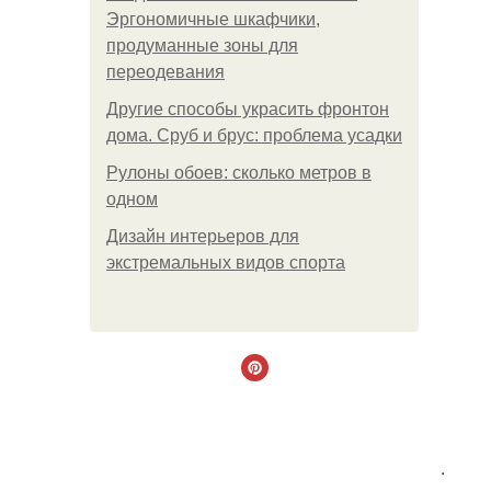
Эргономичные шкафчики,
продуманные зоны для
переодевания
Другие способы украсить фронтон
дома. Сруб и брус: проблема усадки
Рулоны обоев: сколько метров в
одном
Дизайн интерьеров для
экстремальных видов спорта
.