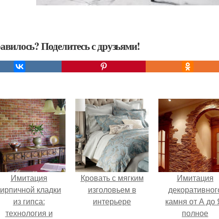
авилось? Поделитесь с друзьями!
Имитация
Кровать с мягким
Имитация
кирпичной кладки
изголовьем в
декоративног
из гипса:
интерьере
камня от А до 
технология и
полное