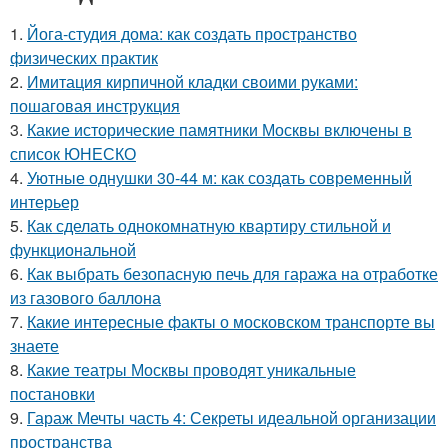
1.
Йога-студия дома: как создать пространство
физических практик
2.
Имитация кирпичной кладки своими руками:
пошаговая инструкция
3.
Какие исторические памятники Москвы включены в
список ЮНЕСКО
4.
Уютные однушки 30-44 м: как создать современный
интерьер
5.
Как сделать однокомнатную квартиру стильной и
функциональной
6.
Как выбрать безопасную печь для гаража на отработке
из газового баллона
7.
Какие интересные факты о московском транспорте вы
знаете
8.
Какие театры Москвы проводят уникальные
постановки
9.
Гараж Мечты часть 4: Секреты идеальной организации
пространства