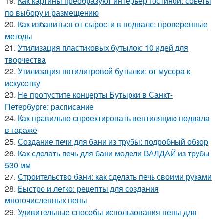
19.
Как картины преобразуют интерьер гостиной: советы
по выбору и размещению
20.
Как избавиться от сырости в подвале: проверенные
методы
21.
Утилизация пластиковых бутылок: 10 идей для
творчества
22.
Утилизация пятилитровой бутылки: от мусора к
искусству
23.
Не пропустите концерты Бутырки в Санкт-
Петербурге: расписание
24.
Как правильно спроектировать вентиляцию подвала
в гараже
25.
Создание печи для бани из трубы: подробный обзор
26.
Как сделать печь для бани модели ВАЛДАЙ из трубы
530 мм
27.
Строительство бани: как сделать печь своими руками
28.
Быстро и легко: рецепты для создания
многочисленных пены
29.
Удивительные способы использования пены для