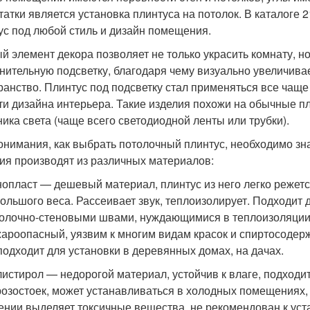
татки является установка плинтуса на потолок. В каталоге
ус под любой стиль и дизайн помещения.
й элемент декора позволяет не только украсить комнату, н
нительную подсветку, благодаря чему визуально увеличив
ранство. Плинтус под подсветку стал применяться все чаще
ти дизайна интерьера. Такие изделия похожи на обычные п
ника света (чаще всего светодиодной ленты или трубки).
онимания, как выбрать потолочный плинтус, необходимо зна
ия производят из различных материалов:
опласт — дешевый материал, плинтус из него легко режется
ольшого веса. Рассеивает звук, теплоизолирует. Подходит
олочно-стеновыми швами, нуждающимися в теплоизоляции 
ароопасный, уязвим к многим видам красок и спиртосодер
подходит для установки в деревянных домах, на дачах.
истирол — недорогой материал, устойчив к влаге, подходи
озостоек, может устанавливаться в холодных помещениях,
ении выделяет токсичные вещества, не рекомендован к устан