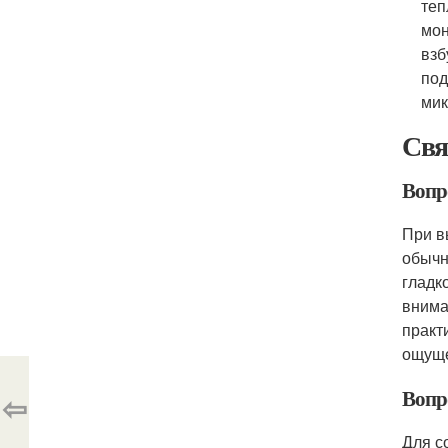
теп
мон
взб
под
мик
Свя
Вопр
При в
обычн
гладк
внима
практ
ощуще
Вопр
⇦
Для с