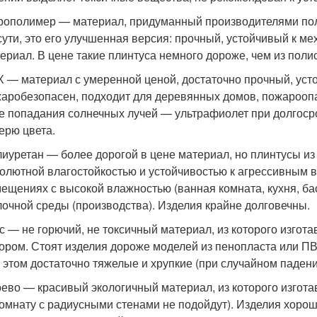
ополимер — материал, придуманный производителями поли
сути, это его улучшенная версия: прочный, устойчивый к м
ериал. В цене такие плинтуса немного дороже, чем из полис
 — материал с умеренной ценой, достаточно прочный, уст
аробезопасен, подходит для деревянных домов, пожароопа
е попадания солнечных лучей — ультрафиолет при долгоср
ерю цвета.
иуретан — более дорогой в цене материал, но плинтусы из
олютной влагостойкостью и устойчивостью к агрессивным в
ещениях с высокой влажностью (ванная комната, кухня, ба
очной среды (производства). Изделия крайне долговечны.
с — не горючий, не токсичный материал, из которого изго
ором. Стоят изделия дороже моделей из пенопласта или П
 этом достаточно тяжелые и хрупкие (при случайном паден
ево — красивый экологичный материал, из которого изгота
комнату с радиусными стенами не подойдут). Изделия хор