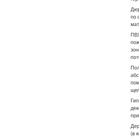
Дюр
по 
мат
ПВХ
пож
зон
пот
Пол
абс
пом
щел
Гип
дек
при
Дер
(в 