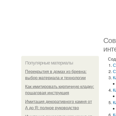
Сов
инт
Сод
Популярные материалы
С
С
Перекрытия в домах из бревна:
К
выбор материала и технологии
Как имитировать кирпичную кладку:
К
пошаговая инструкция
Имитация декоративного камня от
К
А до Я: полное руководство
К