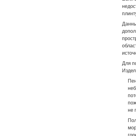
недос
плинт
Данны
допол
прост
облас
источ
Для п
Издел
Пен
неб
пот
пож
не 
Пол
мор
гор