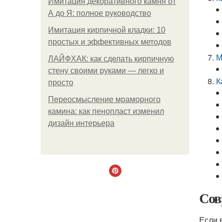
Имитация декоративного камня от
А до Я: полное руководство
Имитация кирпичной кладки: 10
простых и эффективных методов
М
ЛАЙФХАК: как сделать кирпичную
стену своими руками — легко и
К
просто
Переосмысление мраморного
камина: как пенопласт изменил
дизайн интерьера
Сов
Если 