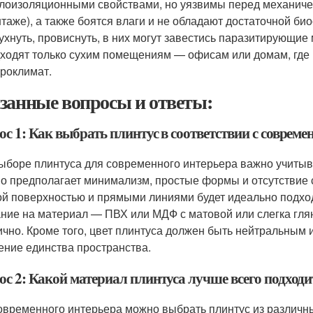
лоизоляционными свойствами, но уязвимы перед механичес
таже), а также боятся влаги и не обладают достаточной би
ухнуть, провиснуть, в них могут завестись паразитирующи
ходят только сухим помещениям — офисам или домам, где
роклимат.
занные вопросы и ответы:
ос 1: Как выбрать плинтус в соответствии с соврем
ыборе плинтуса для современного интерьера важно учитыв
о предполагает минимализм, простые формы и отсутствие 
ой поверхностью и прямыми линиями будет идеально подходи
ние на материал — ПВХ или МДФ с матовой или слегка гля
ично. Кроме того, цвет плинтуса должен быть нейтральным и
ние единства пространства.
ос 2: Какой материал плинтуса лучше всего подходи
овременного интерьера можно выбрать плинтус из различны