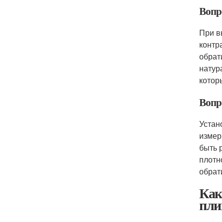
Вопр
При в
контр
обрат
натур
котор
Вопр
Устан
измер
быть 
плотн
обрат
Как
пли