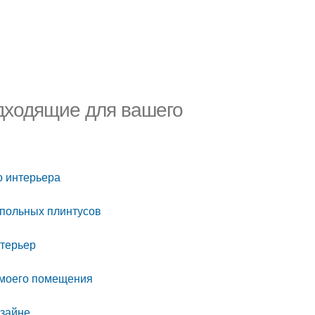
дходящие для вашего
о интерьера
апольных плинтусов
нтерьер
 моего помещения
изайне