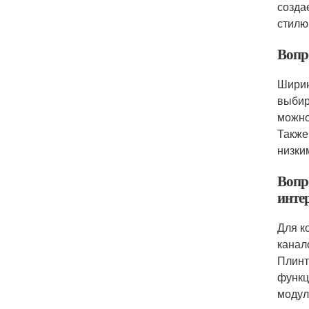
созда
стилю
Вопр
Ширин
выбир
можно
Также
низки
Вопр
инте
Для к
канал
Плинт
функц
модул