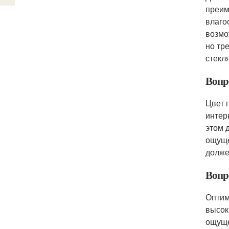
преим
влаго
возмо
но тр
стекл
Вопр
Цвет 
интер
этом 
ощуще
долже
Вопр
Оптим
высок
ощуще