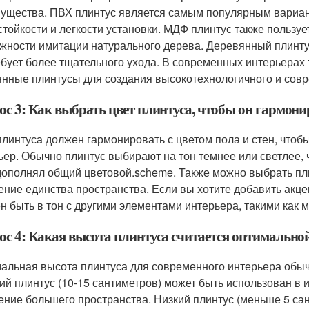
ущества. ПВХ плинтус является самым популярным вариант
стойкости и легкости установки. МДФ плинтус также пользуе
жности имитации натурального дерева. Деревянный плинтус
ебует более тщательного ухода. В современных интерьерах 
янные плинтусы для создания высокотехнологичного и совр
ос 3: Как выбрать цвет плинтуса, чтобы он гармони
плинтуса должен гармонировать с цветом пола и стен, что
ьер. Обычно плинтус выбирают на тон темнее или светлее, ч
дополнял общий цветовой.scheme. Также можно выбрать плин
ние единства пространства. Если вы хотите добавить акцен
н быть в тон с другими элементами интерьера, такими как 
ос 4: Какая высота плинтуса считается оптимально
альная высота плинтуса для современного интерьера обычн
ий плинтус (10-15 сантиметров) может быть использован в 
ние большего пространства. Низкий плинтус (меньше 5 сан