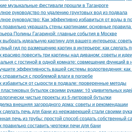
кие музыкальные фестивали прошли в Таганроге
лное руководство по удалению грунтовых вод из подвала
лное руководство: Как эффективно избавиться от воды в п
к правильно украшать стены картинами: основные правила
рьера Полины Гагариной: главные события в Москве
к выбрать идеальную картину для вашего интерьера: совет
лный гид по размещению картин в интерьере: как сделать 
к красиво повесить три картины над диваном: советы и иде
альня с гостиной в одной комнате: совмещение функций в
учшите эффективность вашей системы водоотведения: как
к справиться с проблемой влаги в погребе
к избавиться от сырости в подвале: проверенные методы
 пластиковых бутылок своими руками: 10 удивительных иде
ологически чистые проекты из 5-литровой бутылки
делка внешняя загородного дома: советы и рекомендации
к сделать печь для бани из нержавеющей стали своими рук
нная печь из трубы: простой способ создать собственный с
к правильно составить чертежи печи для бани