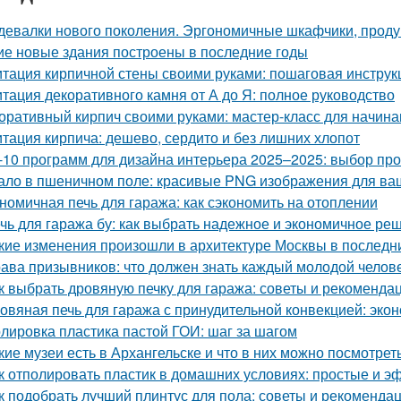
девалки нового поколения. Эргономичные шкафчики, прод
ие новые здания построены в последние годы
тация кирпичной стены своими руками: пошаговая инструк
тация декоративного камня от А до Я: полное руководство
оративный кирпич своими руками: мастер-класс для начин
тация кирпича: дешево, сердито и без лишних хлопот
-10 программ для дизайна интерьера 2025–2025: выбор п
ало в пшеничном поле: красивые PNG изображения для ва
номичная печь для гаража: как сэкономить на отоплении
чь для гаража бу: как выбрать надежное и экономичное ре
кие изменения произошли в архитектуре Москвы в последн
ава призывников: что должен знать каждый молодой челов
к выбрать дровяную печку для гаража: советы и рекоменда
овяная печь для гаража с принудительной конвекцией: эк
лировка пластика пастой ГОИ: шаг за шагом
кие музеи есть в Архангельске и что в них можно посмотрет
к отполировать пластик в домашних условиях: простые и 
к подобрать лучший плинтус для пола: советы и рекоменда