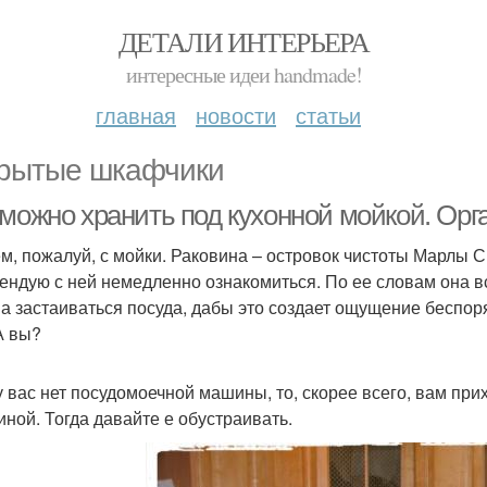
ДЕТАЛИ ИНТЕРЬЕРА
интересные идеи handmade!
главная
новости
статьи
рытые шкафчики
 можно хранить под кухонной мойкой. Орг
м, пожалуй, с мойки. Раковина – островок чистоты Марлы Си
ендую с ней немедленно ознакомиться. По ее словам она вс
а застаиваться посуда, дабы это создает ощущение беспоряд
А вы?
у вас нет посудомоечной машины, то, скорее всего, вам прих
иной. Тогда давайте е обустраивать.