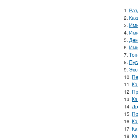
1.
Раз
2.
Как
3.
Ими
4.
Ими
5.
Дек
6.
Ими
7.
Топ
8.
Пуг
9.
Эко
10.
Пе
11.
Ка
12.
Пр
13.
Ка
14.
Др
15.
По
16.
Ка
17.
Ка
18.
Ка