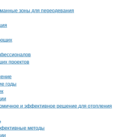
уманные зоны для переодевания
ция
ающих
рофессионалов
ших проектов
шение
ие годы
ек
ции
ономичное и эффективное решение для отопления
ь
эффективные методы
ции