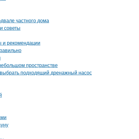
одвале частного дома
 и советы
ы и рекомендации
правильно
и
 небольшом пространстве
 выбрать подходящий дренажный насос
й
ами
ауну