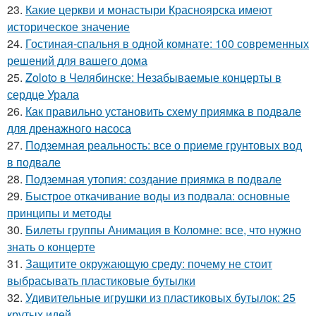
23.
Какие церкви и монастыри Красноярска имеют
историческое значение
24.
Гостиная-спальня в одной комнате: 100 современных
решений для вашего дома
25.
Zoloto в Челябинске: Незабываемые концерты в
сердце Урала
26.
Как правильно установить схему приямка в подвале
для дренажного насоса
27.
Подземная реальность: все о приеме грунтовых вод
в подвале
28.
Подземная утопия: создание приямка в подвале
29.
Быстрое откачивание воды из подвала: основные
принципы и методы
30.
Билеты группы Анимация в Коломне: все, что нужно
знать о концерте
31.
Защитите окружающую среду: почему не стоит
выбрасывать пластиковые бутылки
32.
Удивительные игрушки из пластиковых бутылок: 25
крутых идей