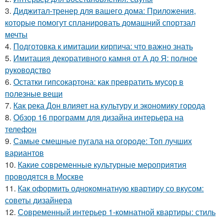
3.
Диджитал-тренер для вашего дома: Приложения,
которые помогут спланировать домашний спортзал
мечты
4.
Подготовка к имитации кирпича: что важно знать
5.
Имитация декоративного камня от А до Я: полное
руководство
6.
Остатки гипсокартона: как превратить мусор в
полезные вещи
7.
Как река Дон влияет на культуру и экономику города
8.
Обзор 16 программ для дизайна интерьера на
телефон
9.
Самые смешные пугала на огороде: Топ лучших
вариантов
10.
Какие современные культурные мероприятия
проводятся в Москве
11.
Как оформить однокомнатную квартиру со вкусом:
советы дизайнера
12.
Современный интерьер 1-комнатной квартиры: стиль