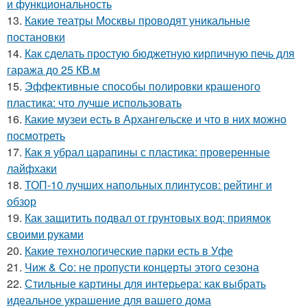
и функциональность
13.
Какие театры Москвы проводят уникальные
постановки
14.
Как сделать простую бюджетную кирпичную печь для
гаража до 25 КВ.м
15.
Эффективные способы полировки крашеного
пластика: что лучше использовать
16.
Какие музеи есть в Архангельске и что в них можно
посмотреть
17.
Как я убрал царапины с пластика: проверенные
лайфхаки
18.
ТОП-10 лучших напольных плинтусов: рейтинг и
обзор
19.
Как защитить подвал от грунтовых вод: приямок
своими руками
20.
Какие технологические парки есть в Уфе
21.
Чиж & Co: не пропусти концерты этого сезона
22.
Стильные картины для интерьера: как выбрать
идеальное украшение для вашего дома