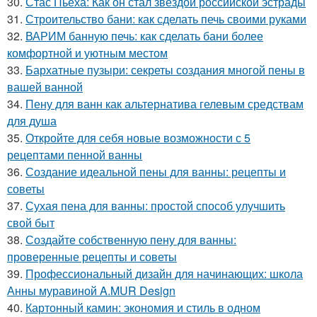
30.
Стас Пьеха: Как он стал звездой российской эстрады
31.
Строительство бани: как сделать печь своими руками
32.
ВАРИМ банную печь: как сделать бани более
комфортной и уютным местом
33.
Бархатные пузыри: секреты создания многой пены в
вашей ванной
34.
Пену для ванн как альтернатива гелевым средствам
для душа
35.
Откройте для себя новые возможности с 5
рецептами пенной ванны
36.
Создание идеальной пены для ванны: рецепты и
советы
37.
Сухая пена для ванны: простой способ улучшить
свой быт
38.
Создайте собственную пену для ванны:
проверенные рецепты и советы
39.
Профессиональный дизайн для начинающих: школа
Анны муравиной A.MUR Design
40.
Картонный камин: экономия и стиль в одном