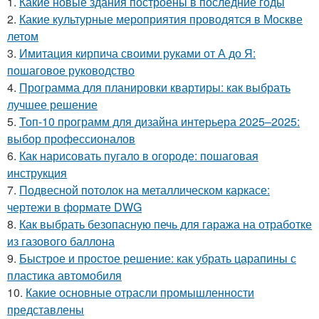
1.
Какие новые здания построены в последние годы
2.
Какие культурные мероприятия проводятся в Москве
летом
3.
Имитация кирпича своими руками от А до Я:
пошаговое руководство
4.
Программа для планировки квартиры: как выбрать
лучшее решение
5.
Топ-10 программ для дизайна интерьера 2025–2025:
выбор профессионалов
6.
Как нарисовать пугало в огороде: пошаговая
инструкция
7.
Подвесной потолок на металлическом каркасе:
чертежи в формате DWG
8.
Как выбрать безопасную печь для гаража на отработке
из газового баллона
9.
Быстрое и простое решение: как убрать царапины с
пластика автомобиля
10.
Какие основные отрасли промышленности
представлены