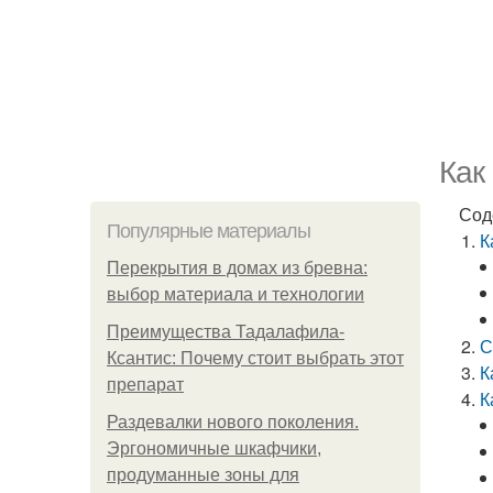
Как
Сод
Популярные материалы
К
Перекрытия в домах из бревна:
выбор материала и технологии
Преимущества Тадалафила-
С
Ксантис: Почему стоит выбрать этот
К
препарат
К
Раздевалки нового поколения.
Эргономичные шкафчики,
продуманные зоны для