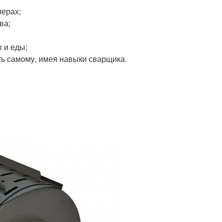
мерах;
ва;
 и еды;
ть самому, имея навыки сварщика.