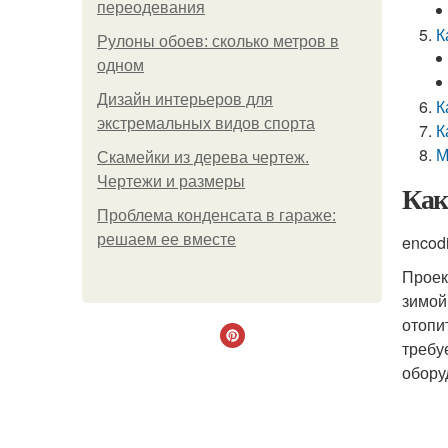
переодевания
К
Рулоны обоев: сколько метров в
одном
Дизайн интерьеров для
К
экстремальных видов спорта
К
М
Скамейки из дерева чертеж.
Чертежи и размеры
Как
Проблема конденсата в гараже:
решаем ее вместе
encod
Проек
зимой
отопи
требу
обору