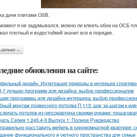
ка дачи плитами OSB.
 момент я не задумывался, можно ли клеить обои на ОСБ пли
иал плотный и водостойкий значит все в порядке.
ь дальше →
ледние обновления на сайте:
фильный дизайн. Интеграция природы в интерьер спортив
-7 лучших программ для дизайна: выбор профессионалов
шие программы для дизайна интерьера: выбор профессио
бный монтаж подвесного потолка П 113: шаг за шагом к ид
 сделать потолок из гипсокартона своими руками: пошагова
чать Серия 1.245.4-5 Выпуск 1: Полное Руководство
 правильно расставить мебель в однокомнатной квартире: 
дание функционального и уютного пространства для семьи 