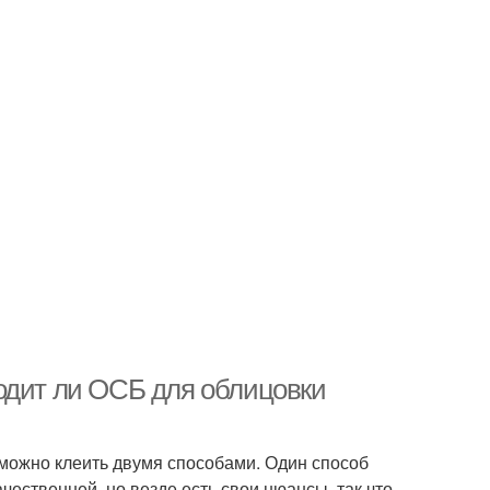
одит ли ОСБ для облицовки
и можно клеить двумя способами. Один способ
чественней, но везде есть свои нюансы, так что