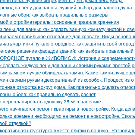
нная пена: лучшие ингредиенты для домашнего ухода
реход на пену для ванны: лучший выбор для вашего душа
лонные обои: как выбрать правильные размеры
мой и стройматериалы: основные правила хранения
з пены для ванны: как сделать ванную комнату чистой и св
бираем правильное основание для кровати. Виды основани
ачать картинки пугало огородное: как защитить свой огород 
етовое решение фасадов зданий: как выбрать правильный 
ОРОДНОЕ пугало в ЖИВОПИСИ: История и современност
к сделать жидкую пену для ванны своими руками: простой 
ким камнем лучше облицевать камин. Какие камни лучше д
мин своими руками декоративный из коробок. Процесс изг
тонная отмостка вокруг дома. Как правильно сделать отмост
лоны обоев: как правильно сделать расчет
к перепланировать однушку 38 м² в панельке
чего начинается ремонт квартиры в новостройке. Когда дел
олько времени необходимо на ремонт в новостройке. Сколь
вой отделкой?
коративная штукатурка вместо плитки в ванную.. Разновид