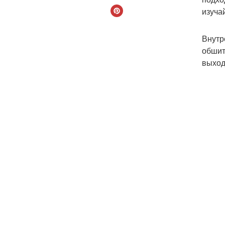
изуча
Внутр
обшит
выход