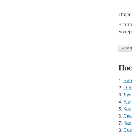
Отдел
В тот
матер
читат
Пос
1.
Био
2.
ТОП
3.
Луч
4.
Удо
5.
Как
6.
Ска
7.
Как
8.
Соз