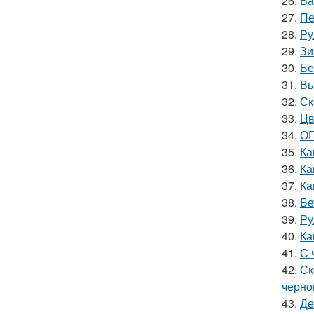
26.
Ва
27.
Пе
28.
Ру
29.
Зи
30.
Бе
31.
Вы
32.
Ск
33.
Цв
34.
ОГ
35.
Ка
36.
Ка
37.
Ка
38.
Бе
39.
Ру
40.
Ка
41.
С 
42.
Ск
черно
43.
Де