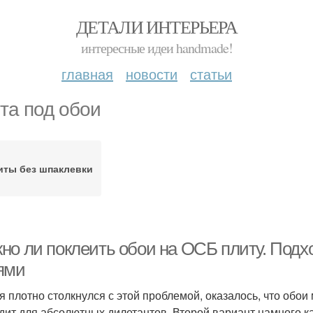
ДЕТАЛИ ИНТЕРЬЕРА
интересные идеи handmade!
главная
новости
статьи
та под обои
иты без шпаклевки
но ли поклеить обои на ОСБ плиту. Подх
ями
 я плотно столкнулся с этой проблемой, оказалось, что обо
дит для абсолютных дилетантов. Второй вариант намного ка