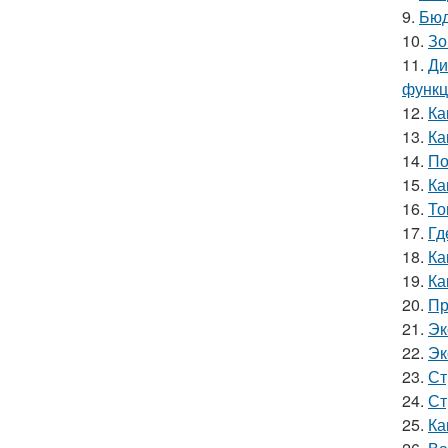
9.
Бюд
10.
Зо
11.
Ди
функ
12.
Ка
13.
Ка
14.
По
15.
Ка
16.
То
17.
Гд
18.
Ка
19.
Ка
20.
Пр
21.
Эк
22.
Эк
23.
Ст
24.
Ст
25.
Ка