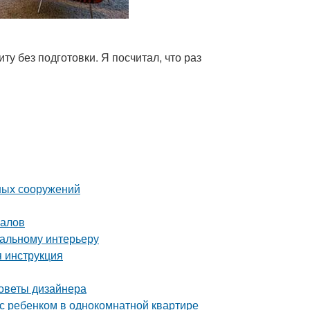
ту без подготовки. Я посчитал, что раз
ных сооружений
налов
еальному интерьеру
я инструкция
советы дизайнера
с ребенком в однокомнатной квартире