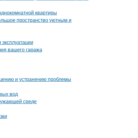
 однокомнатной квартиры
большое пространство уютным и
и эксплуатации
ния вашего гаража
ращению и устранению проблемы
вых вод
кружающей среде
зки