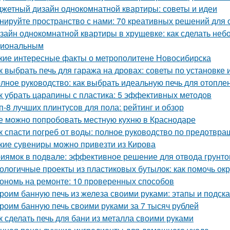
жетный дизайн однокомнатной квартиры: советы и идеи
нируйте пространство с нами: 70 креативных решений для
зайн однокомнатной квартиры в хрущевке: как сделать не
циональным
кие интересные факты о метрополитене Новосибирска
к выбрать печь для гаража на дровах: советы по установке 
лное руководство: как выбрать идеальную печь для отопле
к убрать царапины с пластика: 5 эффективных методов
п-8 лучших плинтусов для пола: рейтинг и обзор
е можно попробовать местную кухню в Краснодаре
к спасти погреб от воды: полное руководство по предотв
кие сувениры можно привезти из Кирова
иямок в подвале: эффективное решение для отвода грунто
ологичные проекты из пластиковых бутылок: как помочь о
ономь на ремонте: 10 проверенных способов
роим банную печь из железа своими руками: этапы и подска
роим банную печь своими руками за 7 тысяч рублей
к сделать печь для бани из металла своими руками