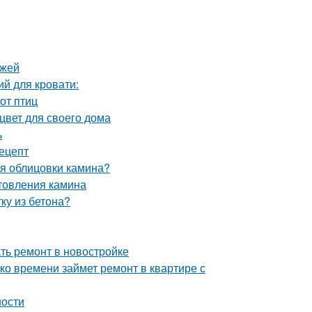
ежей
й для кровати:
от птиц
цвет для своего дома
ь
рецепт
ля облицовки камина?
отовления камина
ку из бетона?
ать ремонт в новостройке
ко времени займет ремонт в квартире с
ности