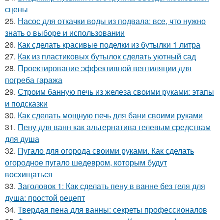
сцены
25.
Насос для откачки воды из подвала: все, что нужно
знать о выборе и использовании
26.
Как сделать красивые поделки из бутылки 1 литра
27.
Как из пластиковых бутылок сделать уютный сад
28.
Проектирование эффективной вентиляции для
погреба гаража
29.
Строим банную печь из железа своими руками: этапы
и подсказки
30.
Как сделать мощную печь для бани своими руками
31.
Пену для ванн как альтернатива гелевым средствам
для душа
32.
Пугало для огорода своими руками. Как сделать
огородное пугало шедевром, которым будут
восхищаться
33.
Заголовок 1: Как сделать пену в ванне без геля для
душа: простой рецепт
34.
Твердая пена для ванны: секреты профессионалов