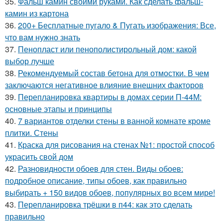
35.
Фальш камин своими руками. Как сделать фальш-
камин из картона
36.
200+ Бесплатные пугало & Пугать изображения: Все,
что вам нужно знать
37.
Пенопласт или пенополистирольный дом: какой
выбор лучше
38.
Рекомендуемый состав бетона для отмостки. В чем
заключаются негативное влияние внешних факторов
39.
Перепланировка квартиры в домах серии П-44М:
основные этапы и принципы
40.
7 вариантов отделки стены в ванной комнате кроме
плитки. Стены
41.
Краска для рисования на стенах №1: простой способ
украсить свой дом
42.
Разновидности обоев для стен. Виды обоев:
подробное описание, типы обоев, как правильно
выбирать + 150 видов обоев, популярных во всем мире!
43.
Перепланировка трёшки в п44: как это сделать
правильно