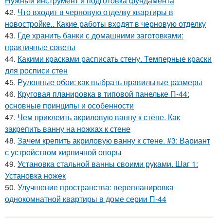
Нужный инструмент и подготовка фундамента
42.
Что входит в черновую отделку квартиры в
новостройке.. Какие работы входят в черновую отделку
43.
Где хранить банки с домашними заготовками:
практичные советы
44.
Какими красками расписать стену. Темперные краски
для росписи стен
45.
Рулонные обои: как выбрать правильные размеры
46.
Круговая планировка в типовой панельке П-44:
основные принципы и особенности
47.
Чем приклеить акриловую ванну к стене. Как
закрепить ванну на ножках к стене
48.
Зачем крепить акриловую ванну к стене. #3: Вариант
с устройством кирпичной опоры
49.
Установка стальной ванны своими руками. Шаг 1:
Установка ножек
50.
Улучшение пространства: перепланировка
однокомнатной квартиры в доме серии П-44