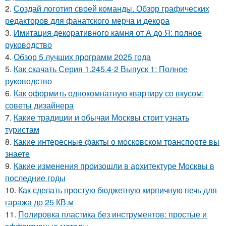
2.
Создай логотип своей команды. Обзор графических
редакторов для фанатского мерча и декора
3.
Имитация декоративного камня от А до Я: полное
руководство
4.
Обзор 5 лучших программ 2025 года
5.
Как скачать Серия 1.245.4-2 Выпуск 1: Полное
руководство
6.
Как оформить однокомнатную квартиру со вкусом:
советы дизайнера
7.
Какие традиции и обычаи Москвы стоит узнать
туристам
8.
Какие интересные факты о московском транспорте вы
знаете
9.
Какие изменения произошли в архитектуре Москвы в
последние годы
10.
Как сделать простую бюджетную кирпичную печь для
гаража до 25 КВ.м
11.
Полировка пластика без инструментов: простые и