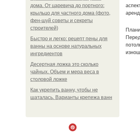
аспек
дома. От царевича до портного:
аренд
крыльцо для частного дома (фото,
фен-шуй советы и секреты
строителей)
Плани
Перед
Быстро и легко: рецепт пены для
потол
ванны на основе натуральных
изнош
ингредиентов
Десертная ложка это сколько
чайных. Объем и мера веса в
столовой ложке
Как укрепить ванну, чтобы не
шаталась. Варианты крепежа ванн