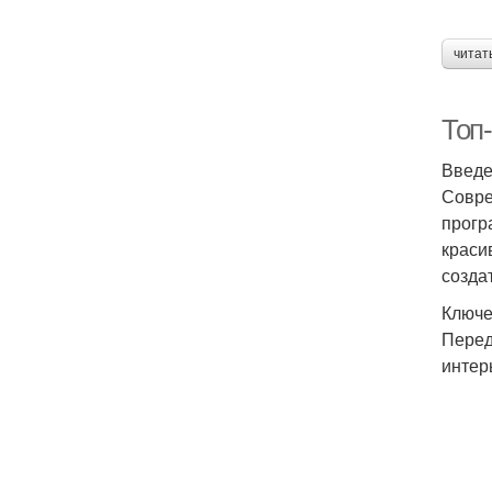
читат
Топ
Введ
Совре
прогр
краси
созда
Ключе
Перед
интер