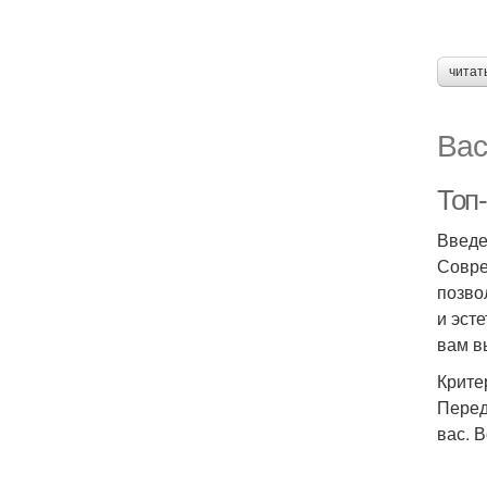
читат
Вас
Топ
Введ
Совре
позво
и эст
вам в
Крите
Перед
вас. 