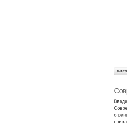
читат
Сов
Введ
Совре
огран
привл