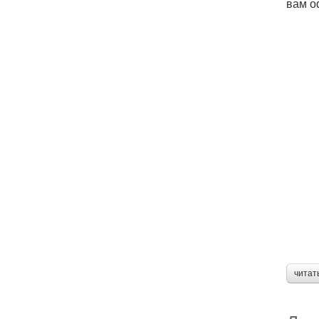
вам о
читат