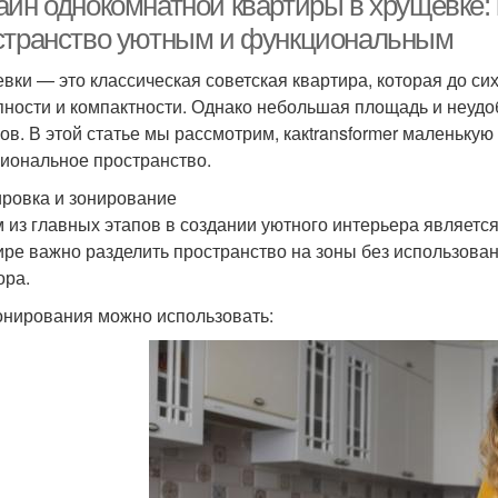
айн однокомнатной квартиры в хрущевке:
странство уютным и функциональным
вки — это классическая советская квартира, которая до си
пности и компактности. Однако небольшая площадь и неудо
ов. В этой статье мы рассмотрим, какtransformer маленьку
иональное пространство.
ровка и зонирование
 из главных этапов в создании уютного интерьера являетс
ире важно разделить пространство на зоны без использова
ора.
онирования можно использовать: