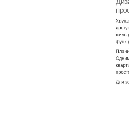
Диз
про
Хруще
досту
жильц
функц
Плани
Одним
кварт
прост
Для з