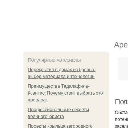
Аре
Популярные материалы
Перекрытия в домах из бревна:
выбор материала и технологии
Преимущества Тадалафила-
Ксантис: Почему стоит выбрать этот
препарат
Пол
Профессиональные секреты
Обста
военного юриста
потен
засел
Проекты крыльца загородного