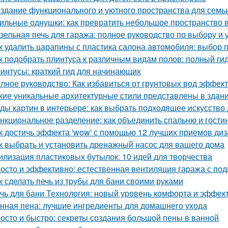
здание функционального и уютного пространства для семь
ильные однушки: как превратить небольшое пространство в
зельная печь для гаража: полное руководство по выбору и 
к удалить царапины с пластика салона автомобиля: выбор 
к подобрать плинтуса к различным видам полов: полный ги
интусы: краткий гид для начинающих
лное руководство: Как избавиться от грунтовых вод эффек
кие уникальные архитектурные стили представлены в здан
ды картин в интерьере: как выбрать подходящее искусство
нкциональное разделение: как объединить спальню и гости
к достичь эффекта 'wow' с помощью 12 лучших приемов ди
к выбрать и установить дренажный насос для вашего дома
илизация пластиковых бутылок: 10 идей для творчества
осто и эффективно: естественная вентиляция гаража с по
к сделать печь из трубы для бани своими руками
чь для бани Технология: новый уровень комфорта и эффек
нная пена: лучшие ингредиенты для домашнего ухода
осто и быстро: секреты создания большой пены в ванной