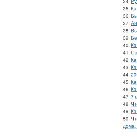
34.
Ру
35.
Ка
36.
Бы
37.
Ан
38.
Вы
39.
Бе
40.
Ка
41.
Со
42.
Ка
43.
Ка
44.
20
45.
Ка
46.
Ка
47.
7 
48.
Чт
49.
Ка
50.
Чт
дома,