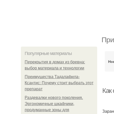
При
Популярные материалы
Но
Перекрытия в домах из бревна:
выбор материала и технологии
Преимущества Тадалафила-
Ксантис: Почему стоит выбрать этот
препарат
Как 
Раздевалки нового поколения.
Эргономичные шкафчики,
продуманные зоны для
Заран