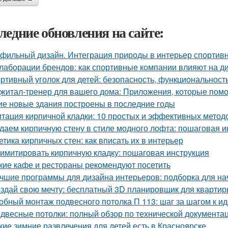
ледние обновления на сайте:
фильный дизайн. Интеграция природы в интерьер спортив
лаборации брендов: как спортивные компании влияют на д
ртивный уголок для детей: безопасность, функциональност
житал-тренер для вашего дома: Приложения, которые помо
ие новые здания построены в последние годы
тация кирпичной кладки: 10 простых и эффективных метод
даем кирпичную стену в стиле модного лофта: пошаговая и
етика кирпичных стен: как вписать их в интерьер
 имитировать кирпичную кладку: пошаговая инструкция
кие кафе и рестораны рекомендуют посетить
чшие программы для дизайна интерьеров: подборка для н
здай свою мечту: бесплатный 3D планировщик для квартир
обный монтаж подвесного потолка П 113: шаг за шагом к и
двесные потолки: полный обзор по технической документа
кие зимние развлечения для детей есть в Красноярске