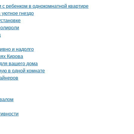
и с ребенком в однокомнатной квартире
 уютное гнездо
установке
полироли
д
тивно и надолго
иях Кирова
 для вашего дома
ную в одной комнате
зайнеров
двалом
тивности