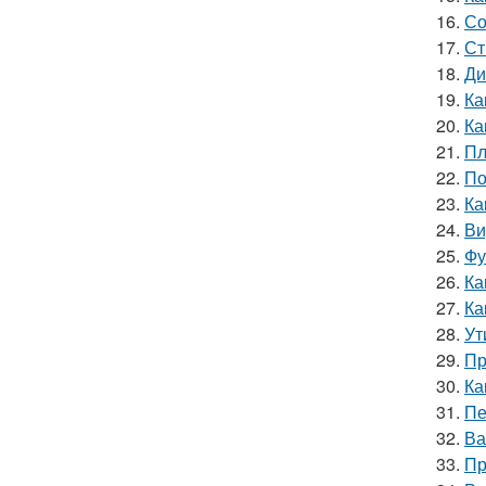
16.
Со
17.
Ст
18.
Ди
19.
Ка
20.
Ка
21.
Пл
22.
По
23.
Ка
24.
Ви
25.
Фу
26.
Ка
27.
Ка
28.
Ут
29.
Пр
30.
Ка
31.
Пе
32.
Ва
33.
Пр