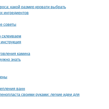
роса: какой размер кровати выбрать
ых ингредиентов
ые советы
о склеиваем
 инструкция
отовления камина
нужно знать
тены
репления ванн
пенопласта своими руками: легкие идеи для