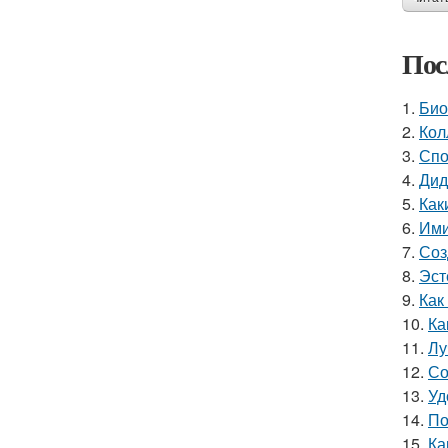
Пос
1.
Био
2.
Кол
3.
Спо
4.
Дид
5.
Как
6.
Ими
7.
Соз
8.
Эст
9.
Как
10.
Ка
11.
Лу
12.
Со
13.
Уд
14.
По
15.
Ка