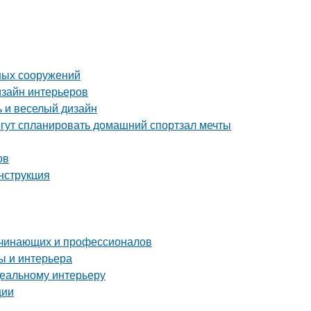
ных сооружений
изайн интерьеров
ь и веселый дизайн
гут спланировать домашний спортзал мечты
ов
нструкция
ачинающих и профессионалов
ы и интерьера
деальному интерьеру
ции