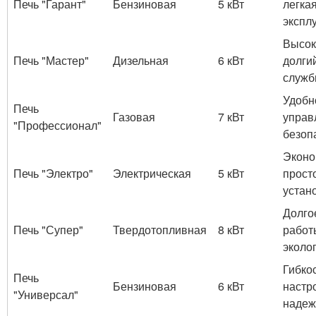
Печь "Гарант"
Бензиновая
5 кВт
легкая
экспл
Высок
Печь "Мастер"
Дизельная
6 кВт
долги
служ
Удобн
Печь
Газовая
7 кВт
управ
"Профессионал"
безоп
Эконо
Печь "Электро"
Электрическая
5 кВт
прост
устан
Долго
Печь "Супер"
Твердотопливная
8 кВт
работ
эколо
Гибко
Печь
Бензиновая
6 кВт
настр
"Универсал"
надеж