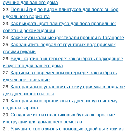
лучшие для вашего дома
22.
Полный гид по видам плинтусов для пола: выбор
идеального варианта
23.
Как выбрать цвет плинтуса для пола правильно:
советы и рекомендации
24.
Какие музыкальные фестивали прошли в Таганроге
25.
Как защитить подвал от грунтовых вод: приямок
своими руками
26.
Виды картин в интерьере: как выбрать подходящее
искусство для вашего дома
27.
Картины в современном интерьере: как выбрать
идеальное сочетание
28.
Как правильно установить схему приямка в подвале
для дренажного насоса
29.
Как правильно организовать дренажную систему
подвала гаража
30.
Создание игр из пластиковых бутылок: простые
инструкции для домашнего ремесла
31.
Улучшите свою жизнь с помощью одной вытяжки из