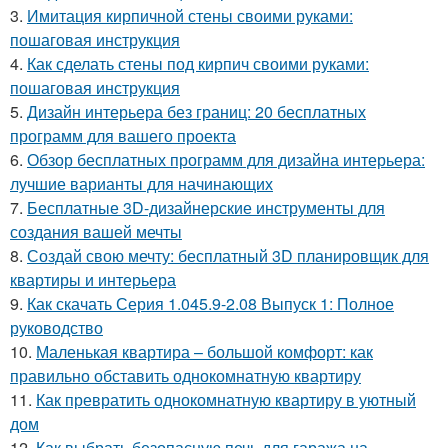
3.
Имитация кирпичной стены своими руками:
пошаговая инструкция
4.
Как сделать стены под кирпич своими руками:
пошаговая инструкция
5.
Дизайн интерьера без границ: 20 бесплатных
программ для вашего проекта
6.
Обзор бесплатных программ для дизайна интерьера:
лучшие варианты для начинающих
7.
Бесплатные 3D-дизайнерские инструменты для
создания вашей мечты
8.
Создай свою мечту: бесплатный 3D планировщик для
квартиры и интерьера
9.
Как скачать Серия 1.045.9-2.08 Выпуск 1: Полное
руководство
10.
Маленькая квартира – большой комфорт: как
правильно обставить однокомнатную квартиру
11.
Как превратить однокомнатную квартиру в уютный
дом
12.
Как выбрать безопасную печь для гаража на