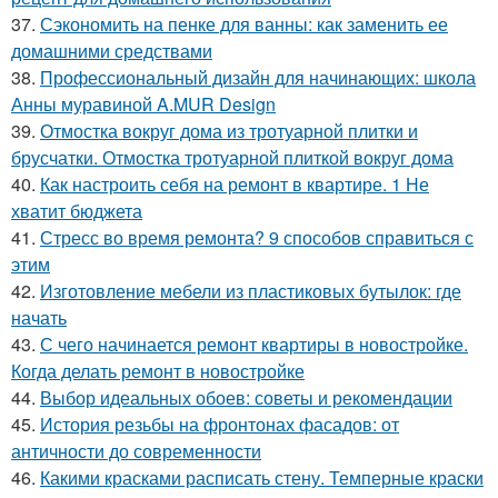
37.
Сэкономить на пенке для ванны: как заменить ее
домашними средствами
38.
Профессиональный дизайн для начинающих: школа
Анны муравиной A.MUR Design
39.
Отмостка вокруг дома из тротуарной плитки и
брусчатки. Отмостка тротуарной плиткой вокруг дома
40.
Как настроить себя на ремонт в квартире. 1 Не
хватит бюджета
41.
Стресс во время ремонта? 9 способов справиться с
этим
42.
Изготовление мебели из пластиковых бутылок: где
начать
43.
С чего начинается ремонт квартиры в новостройке.
Когда делать ремонт в новостройке
44.
Выбор идеальных обоев: советы и рекомендации
45.
История резьбы на фронтонах фасадов: от
античности до современности
46.
Какими красками расписать стену. Темперные краски