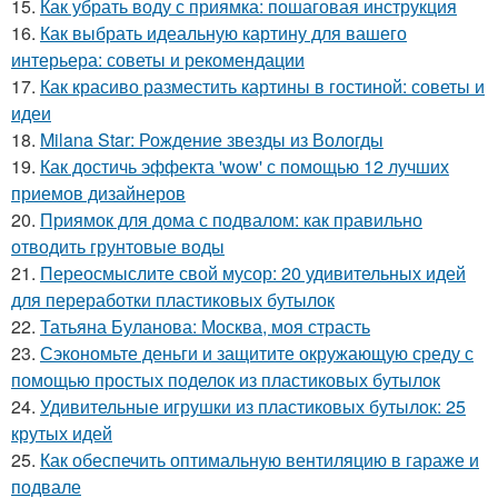
15.
Как убрать воду с приямка: пошаговая инструкция
16.
Как выбрать идеальную картину для вашего
интерьера: советы и рекомендации
17.
Как красиво разместить картины в гостиной: советы и
идеи
18.
Milana Star: Рождение звезды из Вологды
19.
Как достичь эффекта 'wow' с помощью 12 лучших
приемов дизайнеров
20.
Приямок для дома с подвалом: как правильно
отводить грунтовые воды
21.
Переосмыслите свой мусор: 20 удивительных идей
для переработки пластиковых бутылок
22.
Татьяна Буланова: Москва, моя страсть
23.
Сэкономьте деньги и защитите окружающую среду с
помощью простых поделок из пластиковых бутылок
24.
Удивительные игрушки из пластиковых бутылок: 25
крутых идей
25.
Как обеспечить оптимальную вентиляцию в гараже и
подвале