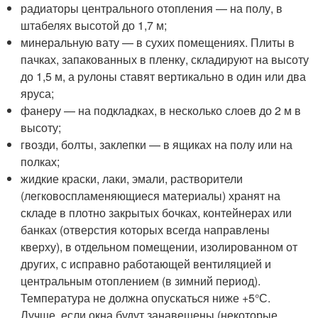
радиаторы центрального отопления — на полу, в
штабелях высотой до 1,7 м;
минеральную вату — в сухих помещениях. Плиты в
пачках, запакованных в пленку, складируют на высоту
до 1,5 м, а рулоны ставят вертикально в один или два
яруса;
фанеру — на подкладках, в несколько слоев до 2 м в
высоту;
гвозди, болты, заклепки — в ящиках на полу или на
полках;
жидкие краски, лаки, эмали, растворители
(легковоспламеняющиеся материалы) хранят на
складе в плотно закрытых бочках, контейнерах или
банках (отверстия которых всегда направлены
кверху), в отдельном помещении, изолированном от
других, с исправно работающей вентиляцией и
центральным отоплением (в зимний период).
Температура не должна опускаться ниже +5°С.
Лучше, если окна будут занавешены (некоторые