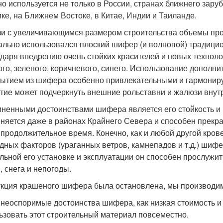
но используется не только в России, странах ближнего зару
ке, на Ближнем Востоке, в Китае, Индии и Таиланде.
зи с увеличивающимся размером строительства объемы про
ально использовался плоский шифер (и волновой) традицио
одаря внедрению очень стойких красителей и новых технол
ого, зеленого, коричневого, синего. Использование дополн
рытием из шифера особенно привлекательными и гармони
тие может подчеркнуть внешние рольставни и жалюзи внут
ненными достоинствами шифера является его стойкость и 
няется даже в районах Крайнего Севера и способен прекр
 продолжительное время. Конечно, как и любой другой кров
дных факторов (ураганных ветров, камнепадов и т.д.) шифе
льной его установке и эксплуатации он способен прослужит
, снега и непогоды.
кция крашеного шифера была остановлена, мы производим
 неоспоримые достоинства шифера, как низкая стоимость и
ьзовать этот строительный материал повсеместно.