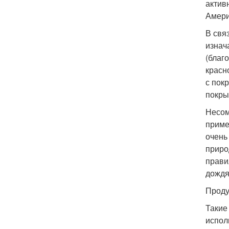
актив
Амери
В свя
изнач
(благ
красн
с пок
покры
Несом
приме
очень
приро
прави
дождя
Проду
Такие
испол