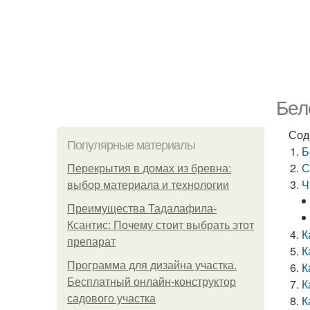
Бел
Сод
Популярные материалы
Б
С
Перекрытия в домах из бревна:
Ч
выбор материала и технологии
Преимущества Тадалафила-
Ксантис: Почему стоит выбрать этот
К
препарат
К
Программа для дизайна участка.
К
Бесплатный онлайн-конструктор
К
садового участка
К