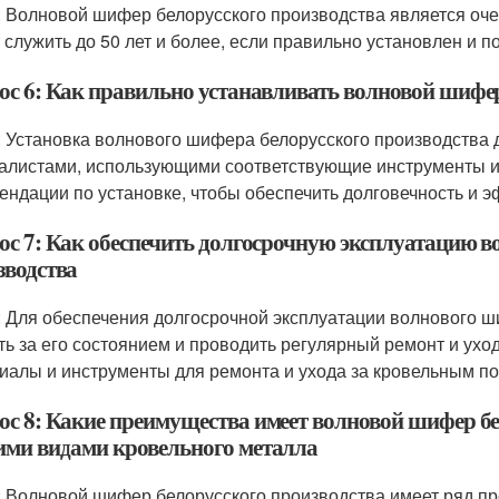
: Волновой шифер белорусского производства является оч
 служить до 50 лет и более, если правильно установлен и 
ос 6: Как правильно устанавливать волновой шифер
: Установка волнового шифера белорусского производств
алистами, использующими соответствующие инструменты и
ендации по установке, чтобы обеспечить долговечность и 
ос 7: Как обеспечить долгосрочную эксплуатацию в
зводства
: Для обеспечения долгосрочной эксплуатации волнового 
ть за его состоянием и проводить регулярный ремонт и ухо
иалы и инструменты для ремонта и ухода за кровельным п
ос 8: Какие преимущества имеет волновой шифер бе
ими видами кровельного металла
: Волновой шифер белорусского производства имеет ряд п