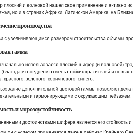
 плоский и волновой нашел свое применение и активно исп
ежья, но и в странах Африки, Латинской Америке, на Ближне
ичение производства
зи с увеличивающимся размером строительства объемы про
овая гамма
изначально использовался плоский шифер (и волновой) тра
 (благодаря внедрению очень стойких красителей и новых 
: красного, зеленого, коричневого, синего.
ьзование дополнительной цветовой гаммы позволяет делат
екательными и гармонирующими с окружающим пейзажем.
мость и морозоустойчивость
ненными достоинствами шифера является его стойкость и 
ом он с успехом применяется даже в районах Крайнего Се