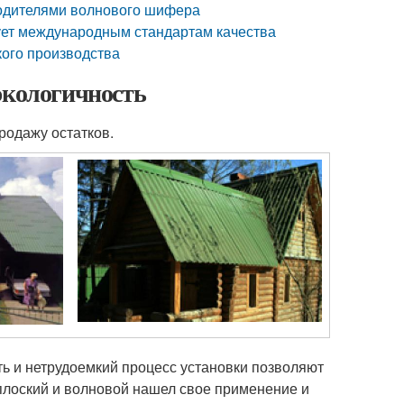
водителями волнового шифера
ует международным стандартам качества
ого производства
экологичность
родажу остатков.
ь и нетрудоемкий процесс установки позволяют
плоский и волновой нашел свое применение и