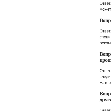
Ответ
может
Вопр
Ответ
специ
реком
Вопр
прои
Ответ
следи
матер
Вопр
друг
Ответ