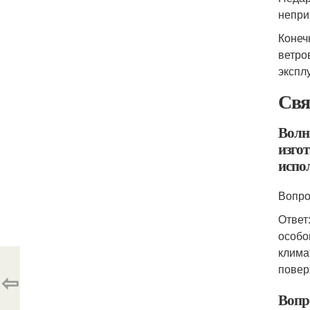
непри
Конеч
ветро
экспл
Свя
Волн
изго
испол
Вопро
Ответ
особо
клима
повер
⇦
Вопр