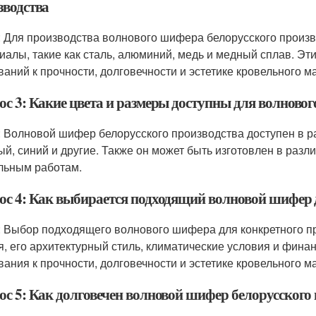
зводства
: Для производства волнового шифера белорусского произ
иалы, такие как сталь, алюминий, медь и медный сплав. Э
ваний к прочности, долговечности и эстетике кровельного м
ос 3: Какие цвета и размеры доступны для волново
: Волновой шифер белорусского производства доступен в ра
ый, синий и другие. Также он может быть изготовлен в разл
льным работам.
ос 4: Как выбирается подходящий волновой шифер 
: Выбор подходящего волнового шифера для конкретного про
я, его архитектурный стиль, климатические условия и фин
вания к прочности, долговечности и эстетике кровельного м
ос 5: Как долговечен волновой шифер белорусского