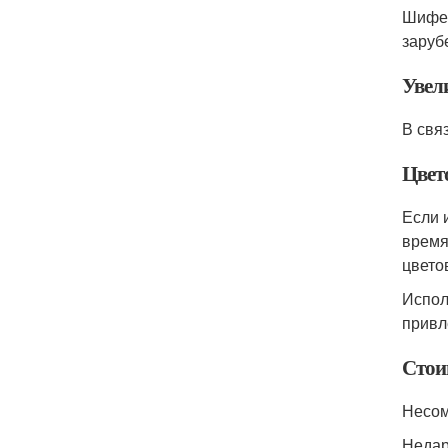
Шифер
заруб
Увел
В свя
Цвет
Если 
время
цветов
Испол
привл
Стои
Несом
Недар