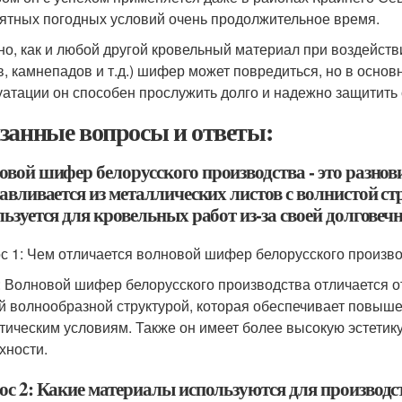
ятных погодных условий очень продолжительное время.
но, как и любой другой кровельный материал при воздейст
в, камнепадов и т.д.) шифер может повредиться, но в основ
уатации он способен прослужить долго и надежно защитить с
занные вопросы и ответы:
овой шифер белорусского производства - это разно
тавливается из металлических листов с волнистой с
ьзуется для кровельных работ из-за своей долговечн
с 1: Чем отличается волновой шифер белорусского произво
: Волновой шифер белорусского производства отличается о
й волнообразной структурой, которая обеспечивает повыше
тическим условиям. Также он имеет более высокую эстетику
хности.
ос 2: Какие материалы используются для производс