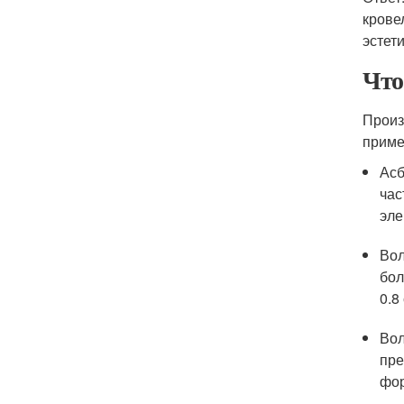
крове
эстет
Что
Произ
приме
Асб
час
эле
Вол
бол
0.8
Вол
пре
фор