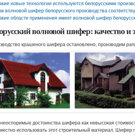
акие новые технологии используются белорусскими произ
ак волновой шифер белорусского производства соответств
акие области применения имеет волновой шифер белорусск
орусский волновой шифер: качество и 
изводство крашеного шифера остановлено, производим рап
 неоспоримые достоинства шифера как невысокая стоимост
местно использовать этот строительный материал. Шифер 