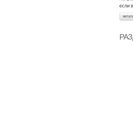
если 
читат
РАЗ