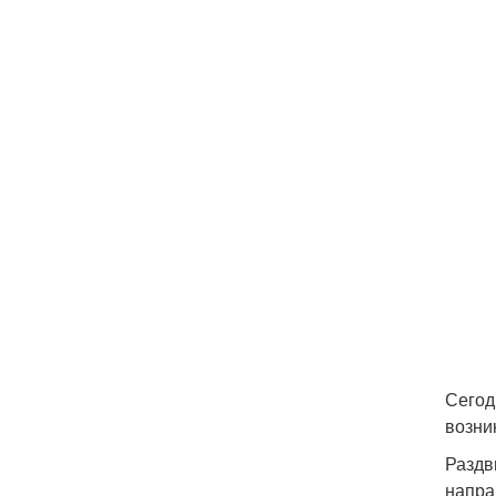
Сегод
возни
Раздв
напра