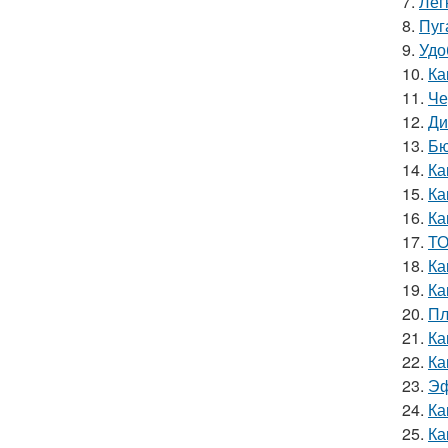
7.
Лег
8.
Пуг
9.
Удо
10.
Ка
11.
Че
12.
Ди
13.
Бю
14.
Ка
15.
Ка
16.
Ка
17.
ТО
18.
Ка
19.
Ка
20.
Пл
21.
Ка
22.
Ка
23.
Эф
24.
Ка
25.
Ка