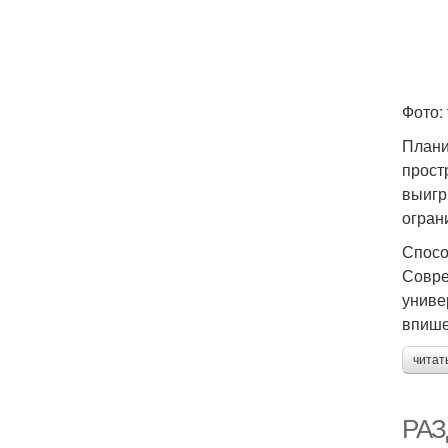
Фото: 
Плани
прост
выигр
огран
Спосо
Совре
униве
впише
читат
РАЗ