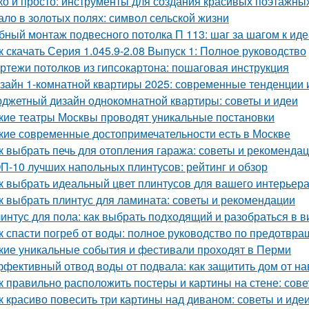
ко и просто: инструменты для создания красивых поэтажны
ало в золотых полях: символ сельской жизни
бный монтаж подвесного потолка П 113: шаг за шагом к ид
к скачать Серия 1.045.9-2.08 Выпуск 1: Полное руководство
ртежи потолков из гипсокартона: пошаговая инструкция
зайн 1-комнатной квартиры 2025: современные тенденции 
джетный дизайн однокомнатной квартиры: советы и идеи
кие театры Москвы проводят уникальные постановки
кие современные достопримечательности есть в Москве
к выбрать печь для отопления гаража: советы и рекоменда
П-10 лучших напольных плинтусов: рейтинг и обзор
к выбрать идеальный цвет плинтусов для вашего интерьер
к выбрать плинтус для ламината: советы и рекомендации
интус для пола: как выбрать подходящий и разобраться в в
к спасти погреб от воды: полное руководство по предотв
кие уникальные события и фестивали проходят в Перми
фективный отвод воды от подвала: как защитить дом от н
к правильно расположить постеры и картины на стене: сов
к красиво повесить три картины над диваном: советы и иде