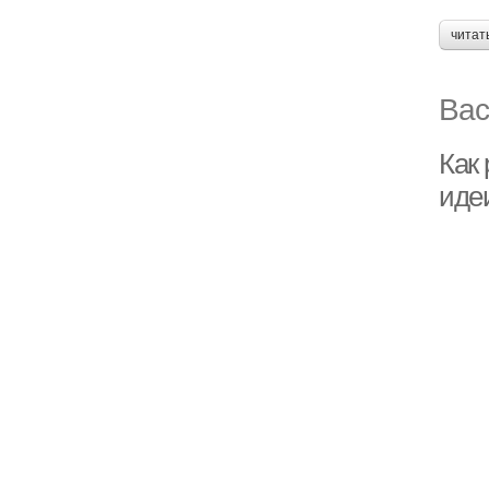
читат
Вас
Как
иде