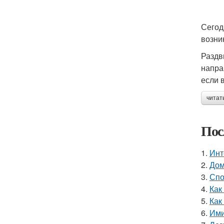
Сегод
возни
Раздв
напра
если 
читат
Пос
1.
Инт
2.
Дом
3.
Спо
4.
Как
5.
Как
6.
Ими