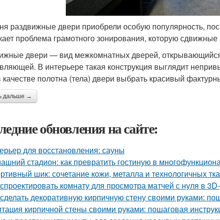
ня раздвижные двери приобрели особую популярность, пос
кает проблема грамотного зонирования, которую сдвижные 
ижные двери — вид межкомнатных дверей, открывающийся 
вляющей. В интерьере такая конструкция выглядит непривы
в качестве полотна (тела) двери выбрать красивый фактурн
ь дальше →
ледние обновления на сайте:
ерьер для восстановления: сауны
ашний стадион: как превратить гостиную в многофункцион
ртивный шик: сочетание кожи, металла и технологичных тк
 спроектировать комнату для просмотра матчей с нуля в 3D
 сделать декоративную кирпичную стену своими руками: по
тация кирпичной стены своими руками: пошаговая инструк