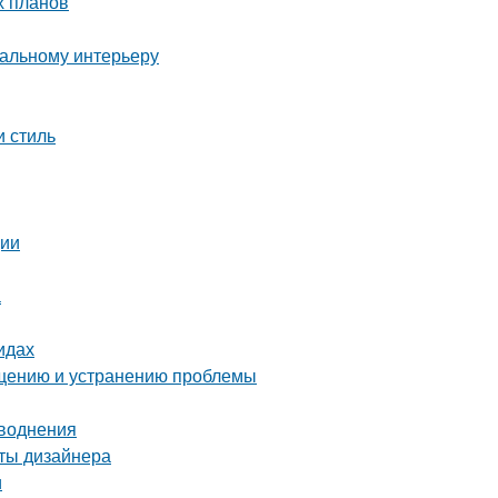
х планов
еальному интерьеру
и стиль
ции
а
идах
ращению и устранению проблемы
аводнения
еты дизайнера
и