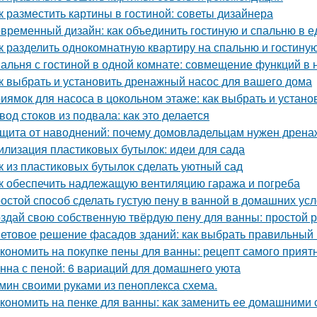
к разместить картины в гостиной: советы дизайнера
временный дизайн: как объединить гостиную и спальню в 
к разделить однокомнатную квартиру на спальню и гостину
альня с гостиной в одной комнате: совмещение функций в
к выбрать и установить дренажный насос для вашего дома
иямок для насоса в цокольном этаже: как выбрать и устано
вод стоков из подвала: как это делается
щита от наводнений: почему домовладельцам нужен дрена
илизация пластиковых бутылок: идеи для сада
к из пластиковых бутылок сделать уютный сад
к обеспечить надлежащую вентиляцию гаража и погреба
остой способ сделать густую пену в ванной в домашних ус
здай свою собственную твёрдую пену для ванны: простой 
етовое решение фасадов зданий: как выбрать правильный 
кономить на покупке пены для ванны: рецепт самого прият
нна с пеной: 6 вариаций для домашнего уюта
мин своими руками из пеноплекса схема.
кономить на пенке для ванны: как заменить ее домашними