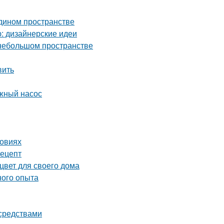
едином пространстве
ю: дизайнерские идеи
 небольшом пространстве
вить
жный насос
ловиях
рецепт
цвет для своего дома
ного опыта
 средствами