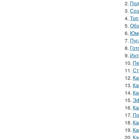
2.
Под
3.
Соз
4.
Топ
5.
Обз
6.
Юмо
7.
Пуг
8.
Гот
9.
Инт
10.
Пе
11.
Ст
12.
Ка
13.
Ка
14.
Ка
15.
Эф
16.
Ка
17.
По
18.
Ка
19.
Ка
20.
Ка