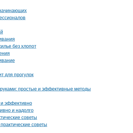
 начинающих
фессионалов
ей
ивания
жилье без хлопот
ения
живание
ит для прогулок
и руками: простые и эффективные методы
о и эффективно
тивно и надолго
ктические советы
 практические советы