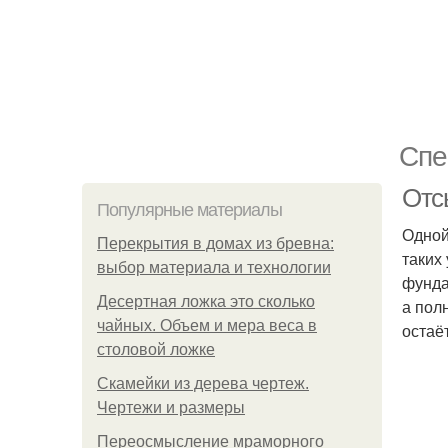
Спе
Отс
Популярные материалы
Одной
Перекрытия в домах из бревна:
таких
выбор материала и технологии
фунда
Десертная ложка это сколько
а пол
чайных. Объем и мера веса в
остаё
столовой ложке
Скамейки из дерева чертеж.
Чертежи и размеры
Переосмысление мраморного