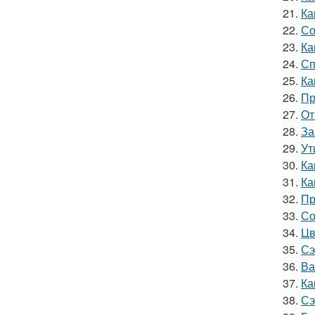
21.
Ка
22.
Со
23.
Ка
24.
Сп
25.
Ка
26.
Пр
27.
От
28.
За
29.
Ут
30.
Ка
31.
Ка
32.
Пр
33.
Со
34.
Цв
35.
Сэ
36.
Ва
37.
Ка
38.
Сэ