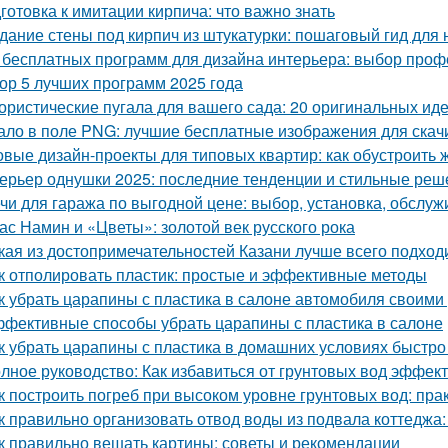
готовка к имитации кирпича: что важно знать
дание стены под кирпич из штукатурки: пошаговый гид для
 бесплатных программ для дизайна интерьера: выбор про
ор 5 лучших программ 2025 года
ристические пугала для вашего сада: 20 оригинальных ид
ало в поле PNG: лучшие бесплатные изображения для скач
овые дизайн-проекты для типовых квартир: как обустроить 
ерьер однушки 2025: последние тенденции и стильные реш
чи для гаража по выгодной цене: выбор, установка, обслу
ас Намин и «Цветы»: золотой век русского рока
кая из достопримечательностей Казани лучше всего подход
к отполировать пластик: простые и эффективные методы
к убрать царапины с пластика в салоне автомобиля своим
фективные способы убрать царапины с пластика в салоне
к убрать царапины с пластика в домашних условиях быстр
лное руководство: Как избавиться от грунтовых вод эффек
к построить погреб при высоком уровне грунтовых вод: пра
к правильно организовать отвод воды из подвала коттеджа:
к правильно вешать картины: советы и рекомендации