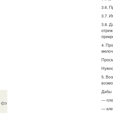
3.6. П
3.7. 
3.8. 
отреж
прикр
4. Пр
мелоч
Просм
Нужно
5. Во
возмо
Дабы 
— пло
⇦
— кле