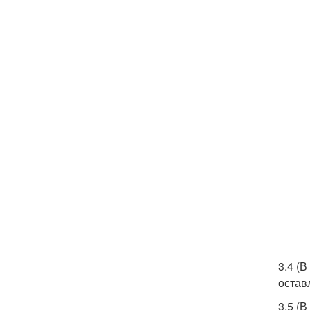
3.4 (В
остав
3.5 (В