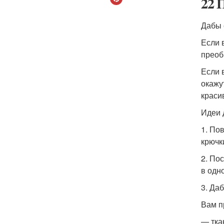
22 
Дабы 
Если 
преоб
Если 
окажу
краси
Идеи 
1. По
крючк
2. По
в одн
3. Да
Вам п
— тка