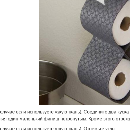
 случае если используете узкую ткань). Соедините два куска 
ляя один маленький финиш нетронутым. Кроме этого отреж
 случае если используете узкую ткань). Отрежьте углы.