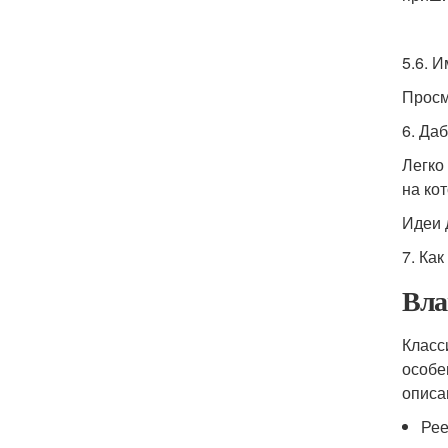
5.6. 
Просм
6. Да
Легко
на ко
Идеи 
7. Ка
Вла
Класс
особе
описа
Рее