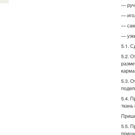
— руч
— иго
— сам
— узк
5.1. 
5.2. 
разме
карма
5.3. 
подел
5.4. 
ткань 
Прише
5.5. 
приши