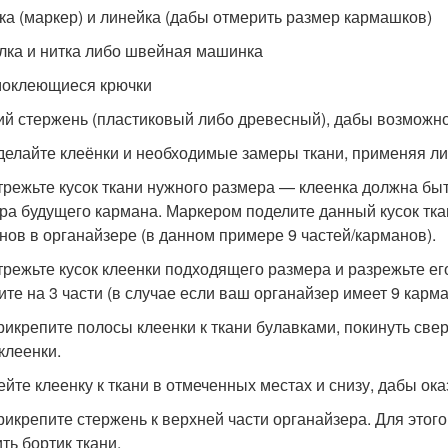
ка (маркер) и линейка (дабы отмерить размер кармашков)
лка и нитка либо швейная машинка
оклеющиеся крючки
ий стержень (пластиковый либо древесный), дабы возможно
Сделайте клеёнки и необходимые замеры ткани, применяя ли
Отрежьте кусок ткани нужного размера — клеенка должна быть
ра будущего кармана. Маркером поделите данный кусок ткани
нов в органайзере (в данном примере 9 частей/карманов).
Отрежьте кусок клеенки подходящего размера и разрежьте е
ите на 3 части (в случае если ваш органайзер имеет 9 карма
Прикрепите полосы клеенки к ткани булавками, покинуть свер
клеенки.
йте клеенку к ткани в отмеченных местах и снизу, дабы ок
Прикрепите стержень к верхней части органайзера. Для этог
ть бортик ткани.