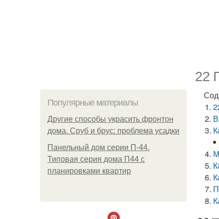
22 
Сод
Популярные материалы
2
В
Другие способы украсить фронтон
К
дома. Сруб и брус: проблема усадки
Панельный дом серии П-44.
М
Типовая серия дома П44 с
К
планировками квартир
К
П
К