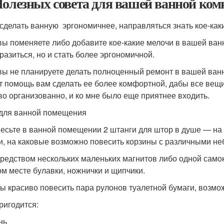
Полезных совета для вашей ванной ко
сделать ванную эргономичнее, направляться знать кое-каки
вы поменяете либо добавите кое-какие мелочи в вашей ван
разиться, но и стать более эргономичной.
вы не планируете делать полноценный ремонт в вашей ван
т помощь вам сделать ее более комфортной, дабы все вещи
во организованно, и ко мне было еще приятнее входить.
для ванной помещения
весьте в ванной помещении 2 штанги для штор в душе — на о
и, на каковые возможно повесить корзины с различными н
средством нескольких маленьких магнитов либо одной сам
ом месте булавки, ножнички и щипчики.
бы красиво повесить пара рулонов туалетной бумаги, возмо
ригодится:
нь