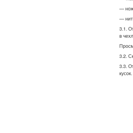
— но
— нит
3.1. 
в чех
Просм
3.2. 
3.3. 
кусок.