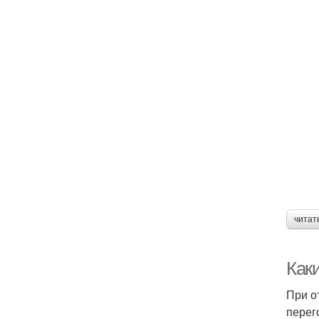
читат
Как
При о
перег