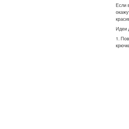
Если 
окажу
краси
Идеи 
1. По
крючк