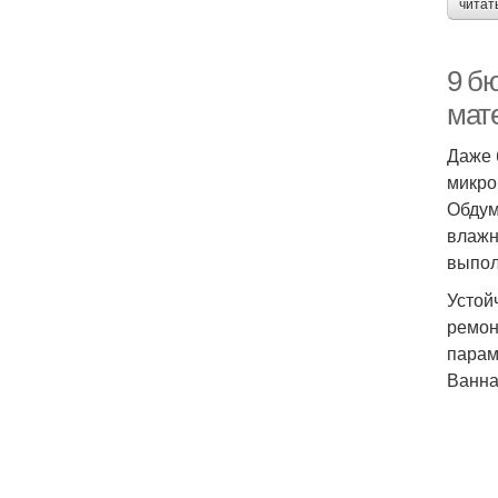
читат
9 б
мат
Даже 
микро
Обдум
влажн
выпол
Устой
ремон
парам
Ванна