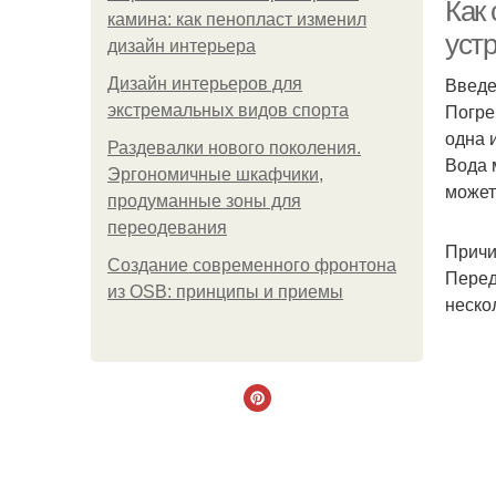
Как 
камина: как пенопласт изменил
уст
дизайн интерьера
Введ
Дизайн интерьеров для
Погре
экстремальных видов спорта
одна 
Раздевалки нового поколения.
Вода 
Эргономичные шкафчики,
может
продуманные зоны для
переодевания
Причи
Создание современного фронтона
Перед
из OSB: принципы и приемы
неско