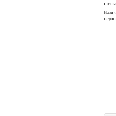
стены
Важно
верхн