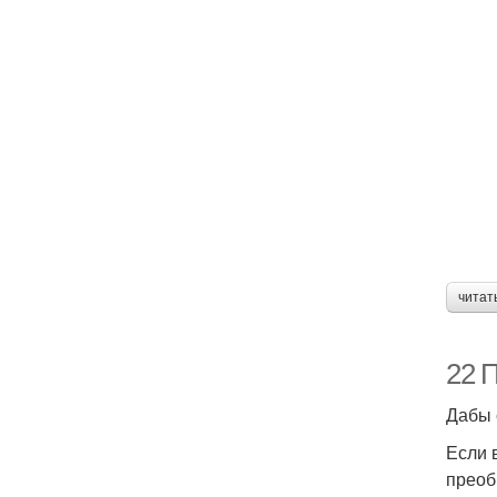
читат
22 
Дабы 
Если 
преоб