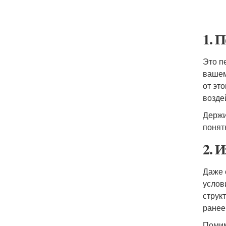
1. 
Это п
вашем
от эт
возде
Держи
понят
2. 
Даже 
услов
струк
ранее
Помим