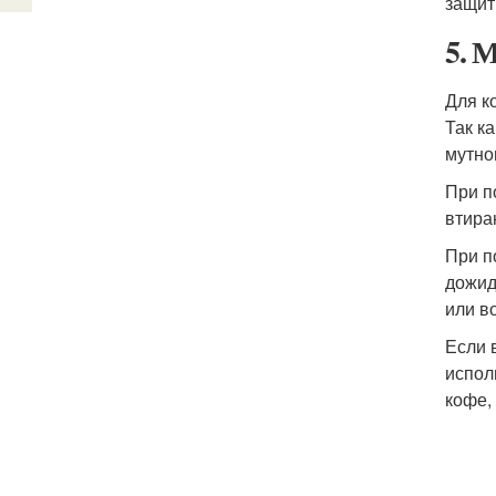
защит
5. 
Для к
Так к
мутно
При п
втира
При п
дожид
или в
Если 
испол
кофе, 