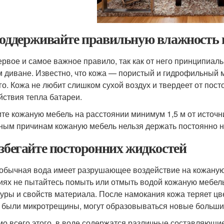
Поддерживайте правильную влажность 
ервое и самое важное правило, так как от него принципиал
 диване. Известно, что кожа — пористый и гидрофильный ма
ого. Кожа не любит слишком сухой воздух и твердеет от пос
йствия тепла батареи.
те кожаную мебель на расстоянии минимум 1,5 м от источни
ным причинам кожаную мебель нельзя держать постоянно на
Избегайте посторонних жидкостей
обычная вода имеет разрушающее воздействие на кожаную м
иях не пытайтесь помыть или отмыть водой кожаную мебель
туры и свойств материала. После намокания кожа теряет цвет
 были микротрещины, могут образовываться новые больши
о всего этого, в воде содержатся различные составляющие,