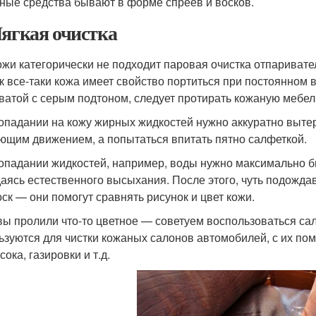
ные средства бывают в форме спреев и восков.
Мягкая очистка
ожи категорически не подходит паровая очистка отпаривате
ак все-таки кожа имеет свойство портиться при постоянном
ватой с серым подтоном, следует протирать кожаную мебель
опадании на кожу жирных жидкостей нужно аккуратно вытер
ющим движением, а попытаться впитать пятно салфеткой.
опадании жидкостей, например, воды нужно максимально бы
аясь естественного высыхания. После этого, чуть подождав
оск — они помогут сравнять рисунок и цвет кожи.
вы пролили что-то цветное — советуем воспользоваться са
ьзуются для чистки кожаных салонов автомобилей, с их пом
сока, газировки и т.д.