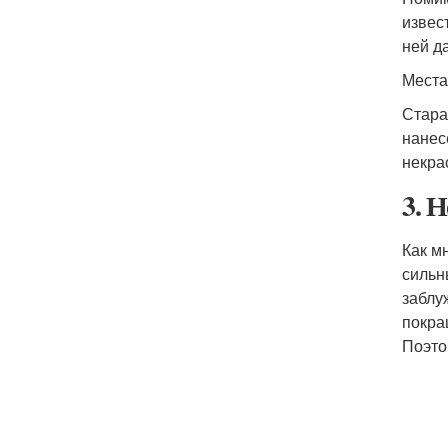
извес
ней д
Места
Стара
нанес
некра
3. 
Как м
сильн
заблу
покра
Поэто