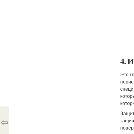
4. 
Это г
порис
специ
котор
котор
Защит
⇦
защищ
повер