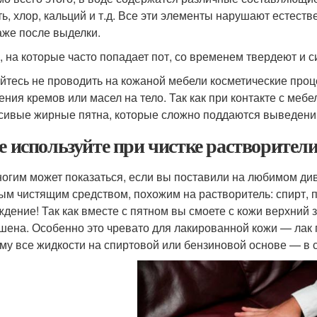
ть, хлор, кальций и т.д. Все эти элементы нарушают естест
аже после выделки.
, на которые часто попадает пот, со временем твердеют и с
йтесь не проводить на кожаной мебели косметические проце
ения кремов или масел на тело. Так как при контакте с мебе
сивые жирные пятна, которые сложно поддаются выведени
Не используйте при чистке растворител
ногим может показаться, если вы поставили на любимом див
ым чистящим средством, похожим на растворитель: спирт, п
ждение! Так как вместе с пятном вы смоете с кожи верхний 
шена. Особенно это чревато для лакированной кожи — лак 
му все жидкости на спиртовой или бензиновой основе — в 