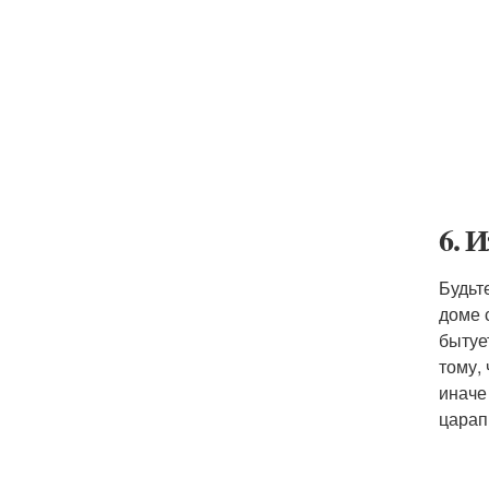
6. 
Будьт
доме 
бытуе
тому,
иначе
царап