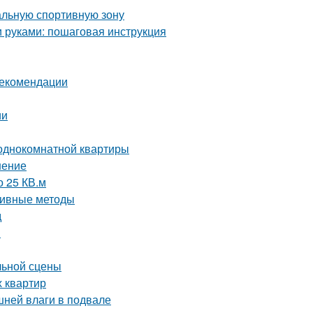
альную спортивную зону
и руками: пошаговая инструкция
рекомендации
ии
 однокомнатной квартиры
шение
о 25 КВ.м
ктивные методы
д
и
льной сцены
х квартир
шней влаги в подвале