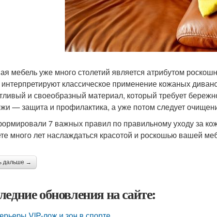
ая мебель уже много столетий является атрибутом роскош
 интерпретируют классическое применение кожаных диванов
тливый и своеобразный материал, который требует бережно
ожи — защита и профилактика, а уже потом следует очищен
ормировали 7 важных правил по правильному уходу за ко
те много лет наслаждаться красотой и роскошью вашей ме
ь дальше →
ледние обновления на сайте:
ерьеры VIP-лож и зон в спорте