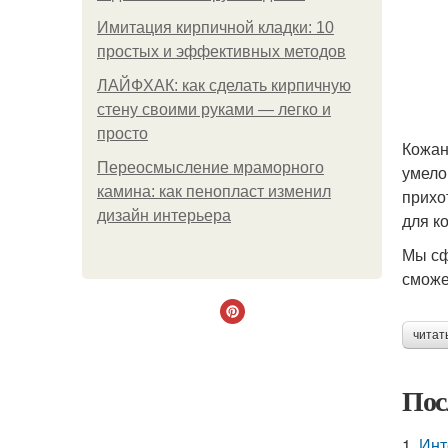
Имитация кирпичной кладки: 10
простых и эффективных методов
ЛАЙФХАК: как сделать кирпичную
стену своими руками — легко и
просто
Кожан
Переосмысление мраморного
умело
камина: как пенопласт изменил
прихо
дизайн интерьера
для к
Мы сф
сможе
читат
Пос
1.
Инт