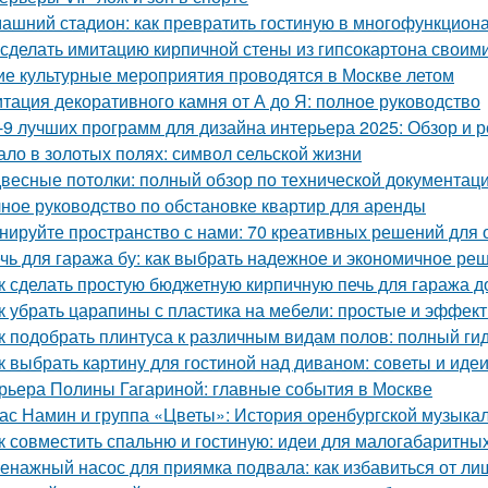
ашний стадион: как превратить гостиную в многофункцион
 сделать имитацию кирпичной стены из гипсокартона своим
ие культурные мероприятия проводятся в Москве летом
тация декоративного камня от А до Я: полное руководство
-9 лучших программ для дизайна интерьера 2025: Обзор и 
ало в золотых полях: символ сельской жизни
весные потолки: полный обзор по технической документац
ное руководство по обстановке квартир для аренды
нируйте пространство с нами: 70 креативных решений для
чь для гаража бу: как выбрать надежное и экономичное ре
к сделать простую бюджетную кирпичную печь для гаража д
к убрать царапины с пластика на мебели: простые и эффе
к подобрать плинтуса к различным видам полов: полный ги
к выбрать картину для гостиной над диваном: советы и иде
рьера Полины Гагариной: главные события в Москве
ас Намин и группа «Цветы»: История оренбургской музыка
к совместить спальню и гостиную: идеи для малогабаритны
енажный насос для приямка подвала: как избавиться от ли