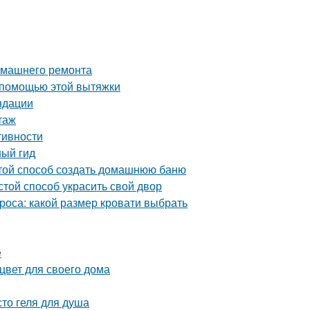
домашнего ремонта
 помощью этой вытяжки
ндации
таж
тивности
ный гид
стой способ создать домашнюю баню
той способ украсить свой двор
роса: какой размер кровати выбрать
е
цвет для своего дома
то геля для душа