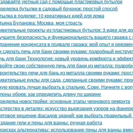
здавайте уютный сад с помощью пластиковых бутылок
ределка бутылки в садовый бочонок: простой способ
тылка в поделке: 10 креативных идей для дома
тьяна Буланова: Москва, моя страсть
ивительные проекты из пластиковых бутылок: 3 идеи для 
учшите безопасность и функциональность вашего гаража с
транение конденсата в подвале гаража: мой опыт и рекоме
к сделать печь для бани своими руками: подробный инструк
чь для бани Технология: новый уровень комфорта и эффек
ройте свою собственную печь для бани из металла: подроб
роительство печи для бань из металла своими руками: про
ивительные куклы для сада, сделанные своими руками: прос
кую кровать лучше выбрать в спальню. Сове. Начните с воп
лоны обоев: как определить длину по ширине
ределка новостройки: основные этапы чернового ремонта
стерство в деталях: искусство вырезания узоров на фанер
етовое решение фасадов зданий: как выбрать правильный 
здание гели и пены для ванны: ручная работа
поисках альтернативы: использование пены для ванны вмес