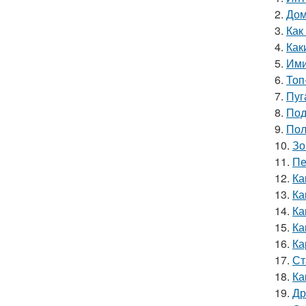
2.
Дом
3.
Как
4.
Как
5.
Ими
6.
Топ
7.
Пуг
8.
Под
9.
Пол
10.
Зо
11.
Пе
12.
Ка
13.
Ка
14.
Ка
15.
Ка
16.
Ка
17.
Ст
18.
Ка
19.
Др