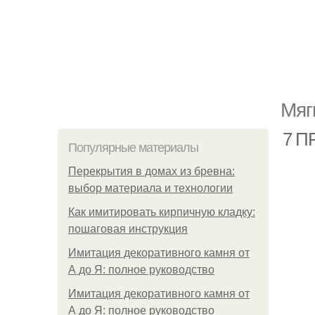
Мяг
7 П
Популярные материалы
Перекрытия в домах из бревна:
выбор материала и технологии
Как имитировать кирпичную кладку:
пошаговая инструкция
Имитация декоративного камня от
А до Я: полное руководство
Имитация декоративного камня от
А до Я: полное руководство