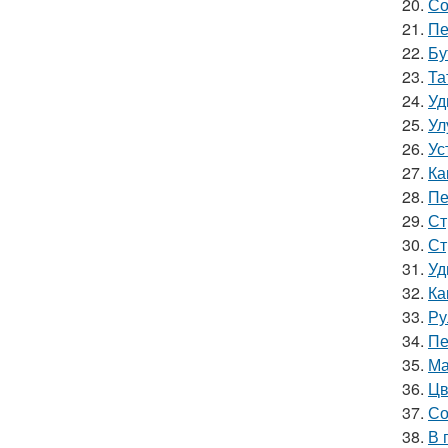
20.
Со
21.
Пе
22.
Бу
23.
Та
24.
Уд
25.
Ул
26.
Ус
27.
Ка
28.
Пе
29.
Ст
30.
Ст
31.
Уд
32.
Ка
33.
Ру
34.
Пе
35.
Ма
36.
Цв
37.
Со
38.
В 