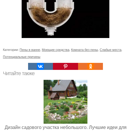
Категории:
Пены в ванне
,
Моющие средства
,
Комната без пены
,
Слабые места
,
Потенциальные причины
Читайте также
Дизайн садового участка небольшого. Лучшие идеи для