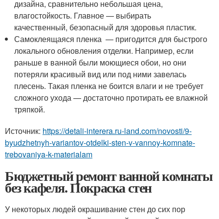
дизайна, сравнительно небольшая цена,
влагостойкость. Главное — выбирать
качественный, безопасный для здоровья пластик.
Самоклеящаяся пленка — пригодится для быстрого
локального обновления отделки. Например, если
раньше в ванной были моющиеся обои, но они
потеряли красивый вид или под ними завелась
плесень. Такая пленка не боится влаги и не требует
сложного ухода — достаточно протирать ее влажной
тряпкой.
Источник:
https://detali-interera.ru-land.com/novosti/9-
byudzhetnyh-variantov-otdelki-sten-v-vannoy-komnate-
trebovaniya-k-materialam
Бюджетный ремонт ванной комнаты
без кафеля. Покраска стен
У некоторых людей окрашивание стен до сих пор