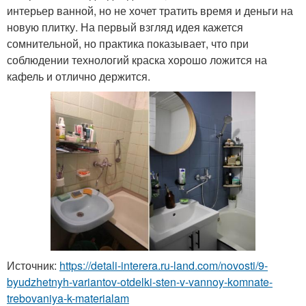
интерьер ванной, но не хочет тратить время и деньги на
новую плитку. На первый взгляд идея кажется
сомнительной, но практика показывает, что при
соблюдении технологий краска хорошо ложится на
кафель и отлично держится.
Источник:
https://detali-interera.ru-land.com/novosti/9-
byudzhetnyh-variantov-otdelki-sten-v-vannoy-komnate-
trebovaniya-k-materialam