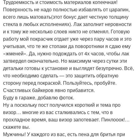
Трудоемкость и стоимость материалов копеечная!
Поверхность не надо полностью избавлять от царапин,
всего лишь матовать(этот бонус дает честную толщину
стекла в любых исполнениях). Лак заполнит неровности
и к тому же несколько слоев никто не отменял. Готовую
работу мой покрасчик отдает уже через пару часов и это
учитывая, что те же стопаки да поворотники я сдаю ему
«жменей». Да, нужно подождать от 4х часов, чтобы лак
затвердел окончательно. Но максимум через сутки эти
детальки готовы к установке и выглядят безупречно. Всё,
что необходимо сделать — это защитить обратную
сторону перед покраской. Пользуйтесь, пробуйте.
Счастливых байкеров явно прибавится.
Буду в гараже, добавлю фоток.
Ну а поскольку пост получился короткий и тема про
визор… многие из вас сталкивались с тем, что в
прохладное время, ваш визор запотевает. Пинлооок!…
скажете вы.
Мужчины! У каждого из вас, есть пена для бритья при