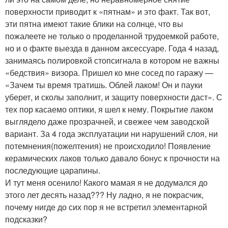
поверхности приводит к «пятнам» и это факт. Так вот,
эти пятна имеют такие блики на солнце, что вы
пожалеете не только о проделанной трудоемкой работе,
но и о факте выезда в данном аксессуаре. Года 4 назад,
занимаясь полировкой стопсигнала в котором не важны
«бедствия» визора. Пришел ко мне сосед по гаражу —
«Зачем ты время тратишь. Облей лаком! Он и пауки
уберет, и сколы заполнит, и защиту поверхности даст». С
тех пор касаемо оптики, я шел к нему. Покрытие лаком
выглядело даже прозрачней, и свежее чем заводской
вариант. За 4 года эксплуатации ни нарушений слоя, ни
потемнения(пожелтения) не происходило! Появление
керамических лаков только давало бонус к прочности на
последующие царапины.
И тут меня осенило! Какого мамая я не додумался до
этого лет десять назад??? Ну ладно, я не покрасчик,
почему нигде до сих пор я не встретил элементарной
подсказки?