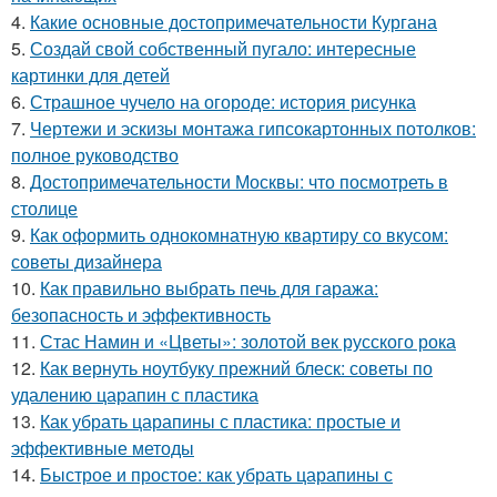
4.
Какие основные достопримечательности Кургана
5.
Создай свой собственный пугало: интересные
картинки для детей
6.
Страшное чучело на огороде: история рисунка
7.
Чертежи и эскизы монтажа гипсокартонных потолков:
полное руководство
8.
Достопримечательности Москвы: что посмотреть в
столице
9.
Как оформить однокомнатную квартиру со вкусом:
советы дизайнера
10.
Как правильно выбрать печь для гаража:
безопасность и эффективность
11.
Стас Намин и «Цветы»: золотой век русского рока
12.
Как вернуть ноутбуку прежний блеск: советы по
удалению царапин с пластика
13.
Как убрать царапины с пластика: простые и
эффективные методы
14.
Быстрое и простое: как убрать царапины с