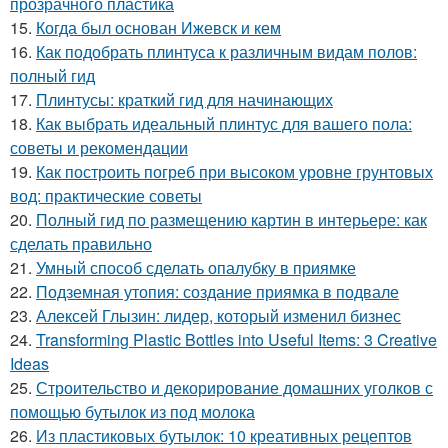
прозрачного пластика
15.
Когда был основан Ижевск и кем
16.
Как подобрать плинтуса к различным видам полов:
полный гид
17.
Плинтусы: краткий гид для начинающих
18.
Как выбрать идеальный плинтус для вашего пола:
советы и рекомендации
19.
Как построить погреб при высоком уровне грунтовых
вод: практические советы
20.
Полный гид по размещению картин в интерьере: как
сделать правильно
21.
Умный способ сделать опалубку в приямке
22.
Подземная утопия: создание приямка в подвале
23.
Алексей Глызин: лидер, который изменил бизнес
24.
Transforming Plastic Bottles into Useful Items: 3 Creative
Ideas
25.
Строительство и декорирование домашних уголков с
помощью бутылок из под молока
26.
Из пластиковых бутылок: 10 креативных рецептов