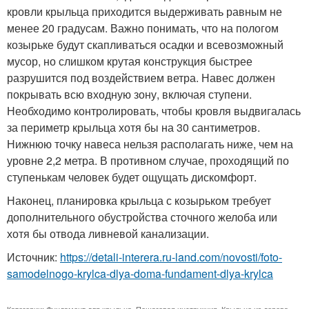
кровли крыльца приходится выдерживать равным не
менее 20 градусам. Важно понимать, что на пологом
козырьке будут скапливаться осадки и всевозможный
мусор, но слишком крутая конструкция быстрее
разрушится под воздействием ветра. Навес должен
покрывать всю входную зону, включая ступени.
Необходимо контролировать, чтобы кровля выдвигалась
за периметр крыльца хотя бы на 30 сантиметров.
Нижнюю точку навеса нельзя располагать ниже, чем на
уровне 2,2 метра. В противном случае, проходящий по
ступенькам человек будет ощущать дискомфорт.
Наконец, планировка крыльца с козырьком требует
дополнительного обустройства сточного желоба или
хотя бы отвода ливневой канализации.
Источник:
https://detali-interera.ru-land.com/novosti/foto-
samodelnogo-krylca-dlya-doma-fundament-dlya-krylca
Категории:
Фундамент для крыльца
,
Пошаговая инструкция
,
Крыльцо из дерева
,