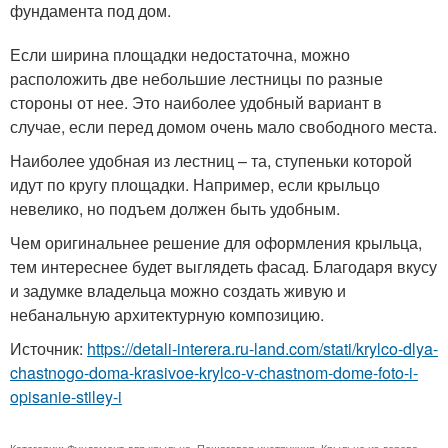
фундамента под дом.
Если ширина площадки недостаточна, можно
расположить две небольшие лестницы по разные
стороны от нее. Это наиболее удобный вариант в
случае, если перед домом очень мало свободного места.
Наиболее удобная из лестниц – та, ступеньки которой
идут по кругу площадки. Например, если крыльцо
невелико, но подъем должен быть удобным.
Чем оригинальнее решение для оформления крыльца,
тем интереснее будет выглядеть фасад. Благодаря вкусу
и задумке владельца можно создать живую и
небанальную архитектурную композицию.
Источник:
https://detali-interera.ru-land.com/stati/krylco-dlya-
chastnogo-doma-krasivoe-krylco-v-chastnom-dome-foto-i-
opisanie-stiley-i
Категории:
Фундамент для крыльца
,
Пошаговая инструкция
,
Крыльцо из дерева
,