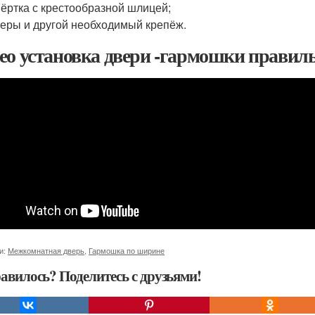
ёртка с крестообразной шлицей;
еры и другой необходимый крепёж.
ео установка двери -гармошки правил
и:
Межкомнатная дверь
,
Гармошка по ширине
авилось? Поделитесь с друзьями!