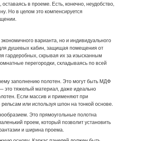
 оставаясь в проеме. Есть, конечно, неудобство,
ну. Но в целом это компенсируется
ещении.
е экономичного варианта, но и индивидуального
 для душевых кабин, защищая помещения от
для гардеробных, скрывая их за изысканным
комнатные перегородки, складываясь по всей
нему заполнению полотен. Это могут быть МДФ
в — это тяжелый материал, даже идеально
лотен. Если массив и применяют при
 рельсам или используя шпон на тонкой основе.
знообразием. Это прямоугольные полотна
маленький проем, который позволит установить
фантазии и ширина проема.
жную основу. Каркас панелей должен быть