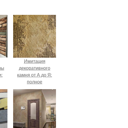
Имитация
ны
декоративного
и:
камня от А до Я:
полное
руководство