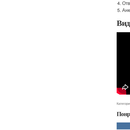
Отв
Анк
Вид
Категори
Понр