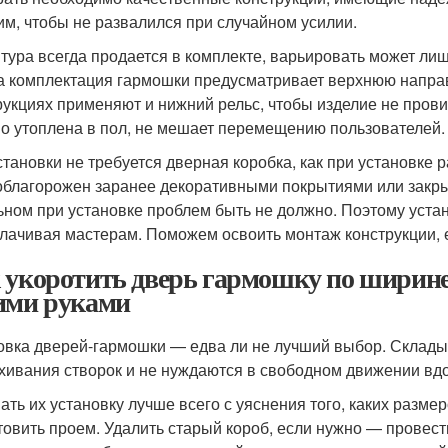
им, чтобы не развалился при случайном усилии.
тура всегда продается в комплекте, варьировать может ли
а комплектация гармошки предусматривает верхнюю напра
рукциях применяют и нижний рельс, чтобы изделие не прови
о утоплена в пол, не мешает перемещению пользователей.
становки не требуется дверная коробка, как при установк
облагорожен заранее декоративными покрытиями или закры
ьном при установке проблем быть не должно. Поэтому уста
лачивая мастерам. Поможем освоить монтаж конструкции, 
 укоротить дверь гармошку по ширине
ими руками
овка дверей-гармошки — едва ли не лучший выбор. Складыв
хивания створок и не нуждаются в свободном движении вдо
ать их установку лучше всего с уяснения того, каких разме
товить проем. Удалить старый короб, если нужно — провес