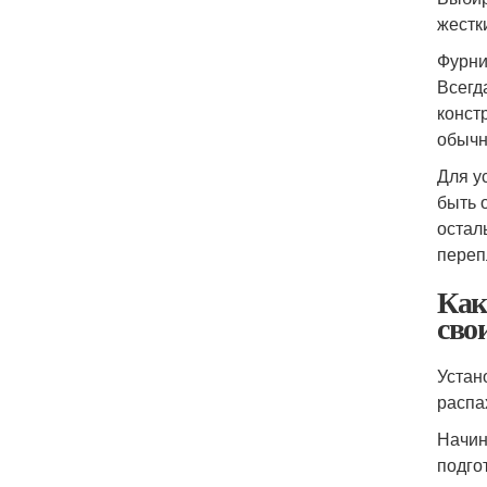
жестк
Фурни
Всегд
конст
обычн
Для у
быть 
остал
переп
Как
сво
Устан
распа
Начин
подго