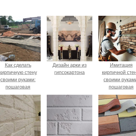
Как сделать
Дизайн арки из
Имитация
кирпичную стену
гипсокартона
кирпичной сте
своими руками:
своими рукам
пошаговая
пошаговая
инструкция
инструкция