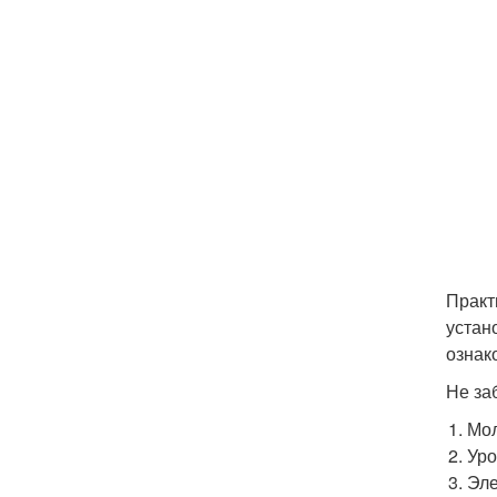
Практ
устан
ознак
Не за
Мол
Уро
Эле