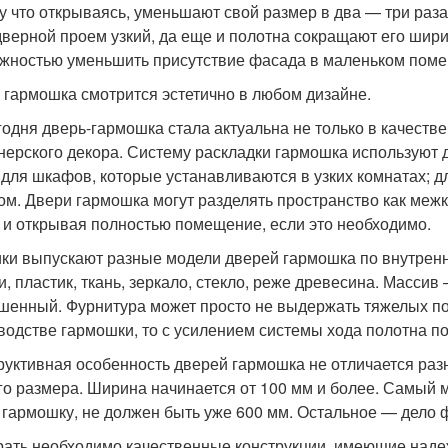
у что открываясь, уменьшают свой размер в два — три раза,
дверной проем узкий, да еще и полотна сокращают его шири
жностью уменьшить присутствие фасада в маленьком пом
 гармошка смотрится эстетично в любом дизайне.
годня дверь-гармошка стала актуальна не только в качеств
нерского декора. Систему раскладки гармошка используют
 для шкафов, которые устанавливаются в узких комнатах; 
ом. Двери гармошка могут разделять пространство как меж
 и открывая полностью помещение, если это необходимо.
ки выпускают разные модели дверей гармошка по внутрен
и, пластик, ткань, зеркало, стекло, реже древесина. Масси
шенный. Фурнитура может просто не выдержать тяжелых по
водстве гармошки, то с усилением системы хода полотна по
руктивная особенность дверей гармошка не отличается ра
го размера. Ширина начинается от 100 мм и более. Самый 
 гармошку, не должен быть уже 600 мм. Остальное — дело 
ать необходимо качественные конструкции, имеющие наде