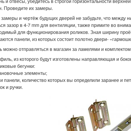
нь и отвесы, убедитесь в строгой горизонтальности верхне
н. Проведите их замеры.
 замеры и чертёж будущих дверей не забудьте, что между 
ься зазор в 4-7 mm для вентиляции, также примите во внима
одимый для функционирования роликов. Зная ширину проём
аются панели, из которых состоит полотно двери- «гармошк
ь можно отправляться в магазин за ламелями и комплекто
филь, из которого будут изготовлены направляющая и бок
иковые бегунки:
ановочные элементы;
и панели, количество которых вы определили заранее и пет
ок и ручки.