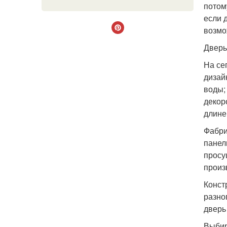
потом
если 
возмо
Дверь
На се
дизай
воды;
декор
длине
Фабри
панел
просу
произ
Конст
разно
дверь
Выбир