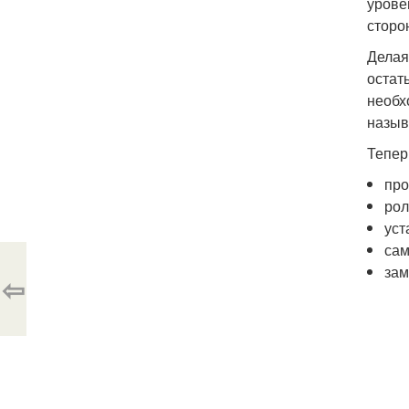
урове
сторо
Делая
остат
необх
назыв
Тепер
про
рол
уст
сам
зам
⇦