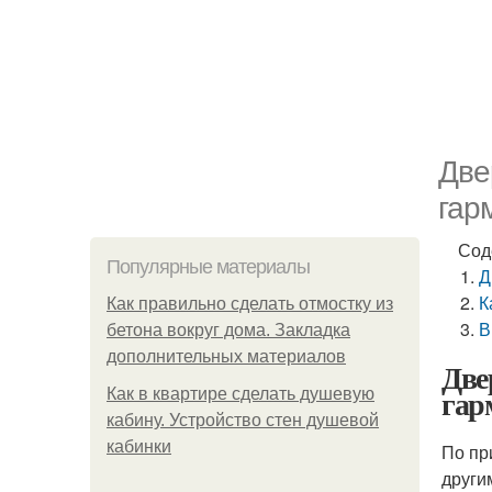
Две
гар
Сод
Популярные материалы
Д
К
Как правильно сделать отмостку из
В
бетона вокруг дома. Закладка
дополнительных материалов
Две
гар
Как в квартире сделать душевую
кабину. Устройство стен душевой
кабинки
По пр
други