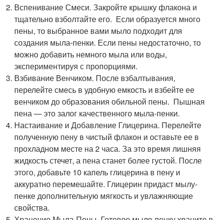
Вспенивание Смеси. Закройте крышку флакона и
тщательно взболтайте его. ️ Если образуется много
пены, то выбранное вами мыло подходит для
создания мыла-пенки. Если пены недостаточно, то
можно добавить немного мыла или воды,
экспериментируя с пропорциями.
Взбивание Венчиком. После взбалтывания,
перелейте смесь в удобную емкость и взбейте ее
венчиком до образования обильной пены. ️ Пышная
пена — это залог качественного мыла-пенки.
Настаивание и Добавление Глицерина. Перелейте
полученную пену в чистый флакон и оставьте ее в
прохладном месте на 2 часа. За это время лишняя
жидкость стечет, а пена станет более густой. После
этого, добавьте 10 капель глицерина в пену и
аккуратно перемешайте. Глицерин придаст мылу-
пенке дополнительную мягкость и увлажняющие
свойства.
Хранение Мыла-Пены. Готовое мыло-пенку храните в