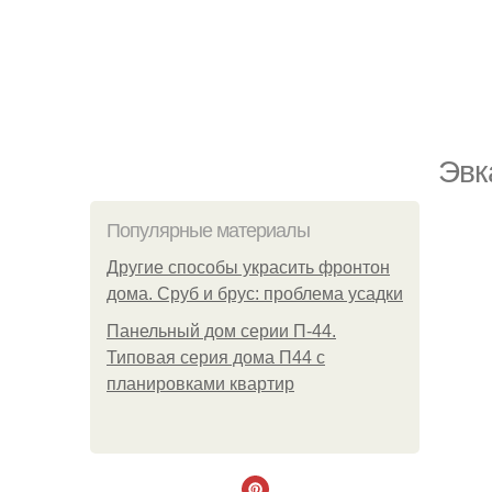
Эвк
Популярные материалы
Другие способы украсить фронтон
дома. Сруб и брус: проблема усадки
Панельный дом серии П-44.
Типовая серия дома П44 с
планировками квартир