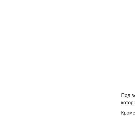
Под в
котор
Кроме