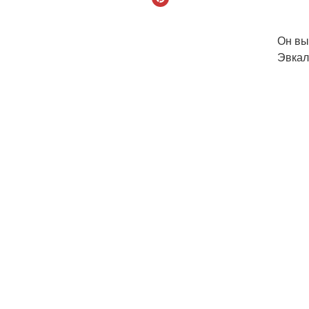
Он вы
Эвкал