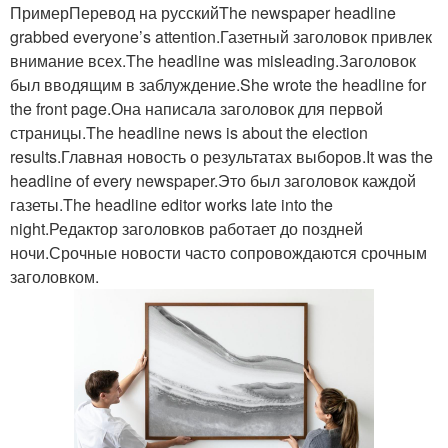
ПримерПеревод на русскийThe newspaper headline
grabbed everyone’s attention.Газетный заголовок привлек
внимание всех.The headline was misleading.Заголовок
Картины на бетонную
Расстояния между
был вводящим в заблуждение.She wrote the headline for
стену
картинами
the front page.Она написала заголовок для первой
страницы.The headline news is about the election
results.Главная новость о результатах выборов.It was the
headline of every newspaper.Это был заголовок каждой
Картины с общим
Правильные картины
газеты.The headline editor works late into the
интерьером
night.Редактор заголовков работает до поздней
ночи.Срочные новости часто сопровождаются срочным
заголовком.
Текстурные картины
Картины в интерьере
Полотно над диваном
Модные картины