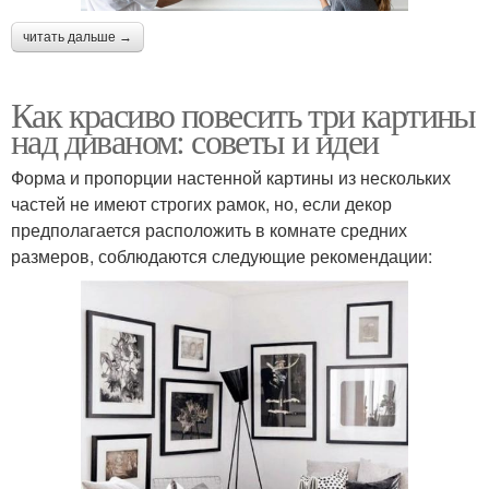
читать дальше →
Картины для интерьера
Картины на полу
Как красиво повесить три картины
над диваном: советы и идеи
Форма и пропорции настенной картины из нескольких
Современные картины
Картины на стене
частей не имеют строгих рамок, но, если декор
предполагается расположить в комнате средних
размеров, соблюдаются следующие рекомендации:
Тематическая картина