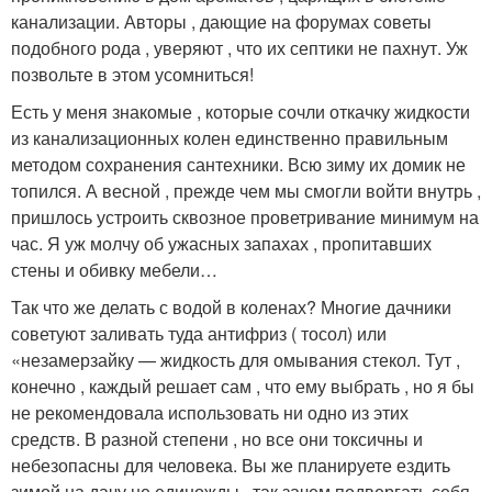
канализации. Авторы , дающие на форумах советы
подобного рода , уверяют , что их септики не пахнут. Уж
позвольте в этом усомниться!
Есть у меня знакомые , которые сочли откачку жидкости
из канализационных колен единственно правильным
методом сохранения сантехники. Всю зиму их домик не
топился. А весной , прежде чем мы смогли войти внутрь ,
пришлось устроить сквозное проветривание минимум на
час. Я уж молчу об ужасных запахах , пропитавших
стены и обивку мебели…
Так что же делать с водой в коленах? Многие дачники
советуют заливать туда антифриз ( тосол) или
«незамерзайку — жидкость для омывания стекол. Тут ,
конечно , каждый решает сам , что ему выбрать , но я бы
не рекомендовала использовать ни одно из этих
средств. В разной степени , но все они токсичны и
небезопасны для человека. Вы же планируете ездить
зимой на дачу не единожды , так зачем подвергать себя