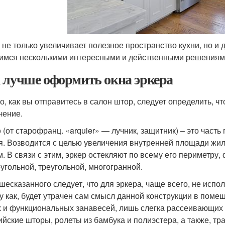
 не только увеличивает полезное пространство кухни, но и 
имся несколькими интересными и действенными решениями
 лучше оформить окна эркера
го, как вы отправитесь в салон штор, следует определить, чт
чение.
р
(от старофранц. «arquier» — лучник, защитник) – это час
я. Возводится с целью увеличения внутренней площади жи
м. В связи с этим, эркер остекляют по всему его периметру,
угольной, треугольной, многогранной.
шесказанного следует, что для эркера, чаще всего, не исп
у как, будет утрачен сам смысл данной конструкции в пом
х и функциональных занавесей, лишь слегка рассеивающих 
ийские шторы, ролеты из бамбука и полиэстера, а также, т