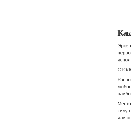
Как
Эркер
перво
испол
СТОЛ
Распо
любог
наибо
Место
силуэ
или о