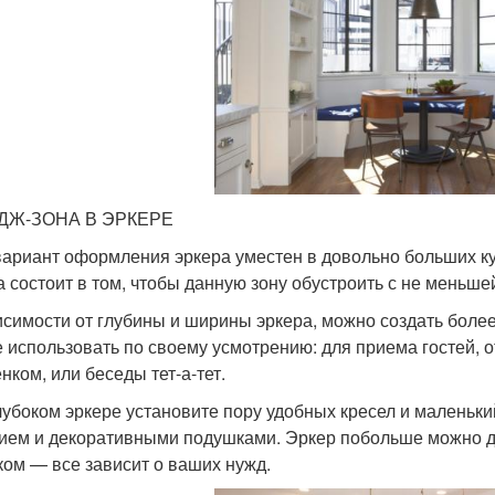
ДЖ-ЗОНА В ЭРКЕРЕ
вариант оформления эркера уместен в довольно больших кух
а состоит в том, чтобы данную зону обустроить с не меньше
исимости от глубины и ширины эркера, можно создать боле
е использовать по своему усмотрению: для приема гостей, о
нком, или беседы тет-а-тет.
лубоком эркере установите пору удобных кресел и маленьки
ием и декоративными подушками. Эркер побольше можно д
ком — все зависит о ваших нужд.