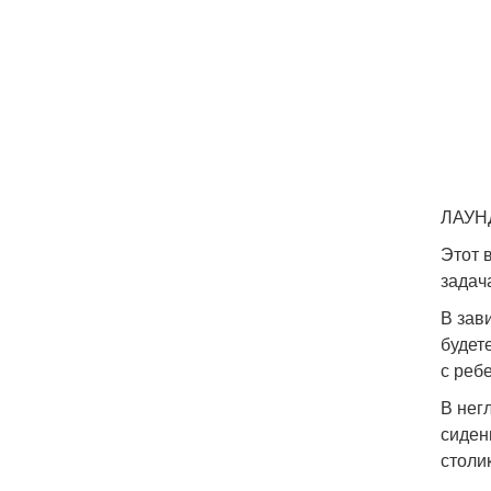
ЛАУН
Этот 
задач
В зав
будет
с ребе
В нег
сиден
столи