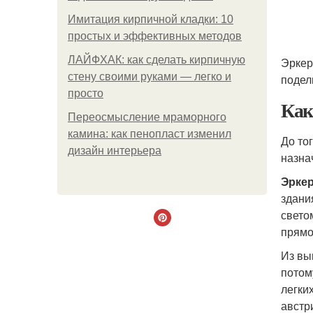
Имитация кирпичной кладки: 10
простых и эффективных методов
ЛАЙФХАК: как сделать кирпичную
Эркер
стену своими руками — легко и
подел
просто
Как
Переосмысление мраморного
камина: как пенопласт изменил
До то
дизайн интерьера
назна
Эрке
здани
свето
прямо
Из вы
потом
легки
австр