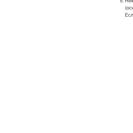
Нек
(ос
Есл