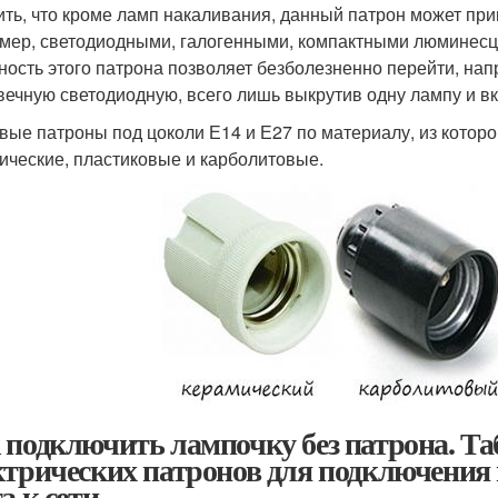
ить, что кроме ламп накаливания, данный патрон может при
мер, светодиодными, галогенными, компактными люминесц
ность этого патрона позволяет безболезненно перейти, нап
вечную светодиодную, всего лишь выкрутив одну лампу и вк
вые патроны под цоколи Е14 и Е27 по материалу, из которо
ические, пластиковые и карболитовые.
 подключить лампочку без патрона. Т
ктрических патронов для подключения
а к сети