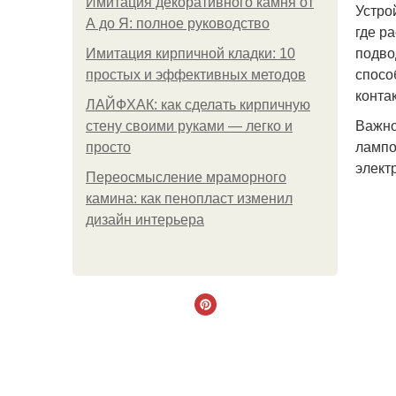
Имитация декоративного камня от
Устро
А до Я: полное руководство
где р
подво
Имитация кирпичной кладки: 10
спосо
простых и эффективных методов
конта
ЛАЙФХАК: как сделать кирпичную
Важно
стену своими руками — легко и
лампо
просто
элект
Переосмысление мраморного
камина: как пенопласт изменил
дизайн интерьера