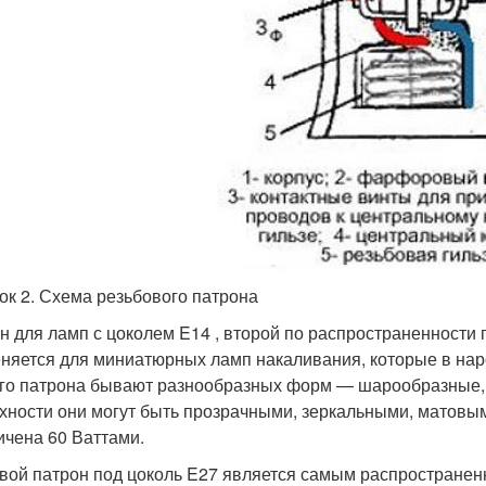
ок 2. Схема резьбового патрона
н для ламп с цоколем E14 , второй по распространенности 
няется для миниатюрных ламп накаливания, которые в на
го патрона бывают разнообразных форм — шарообразные, в
хности они могут быть прозрачными, зеркальными, матовы
ичена 60 Ваттами.
вой патрон под цоколь E27 является самым распространен