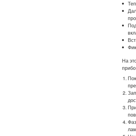
Теп
Дал
про
Под
вкл
Вст
Фик
На эт
прибо
Пок
пре
Зап
дос
При
пов
Фаз
лам