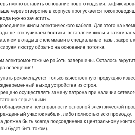
ерь нужно вставить основание нового изделия, зафиксиров
ьше через отверстие в корпусе пропускается токопроводящ
вода нужно зачистить.
соединяем жилы электрического кабеля. Для этого на кле
адыше, откручиваем болтики, вставляем жилы и затягиваем
авляем вкладыш с клеммами в специальные пазы, закрепля
сируем люстру обратно на основание потолка.
ом электромонтажные работы завершены. Осталось вкрутит
ра освещения!
упать рекомендуется только качественную продукцию изве
ждевременный выход устройства из строя.
рещено осуществлять замену патрона при наличии сетевог
таточно серьезными.
 обнаружении неисправности основной электрической пров
режденный участок кабеля, либо полностью всю проводку.
а должна быть всегда подсоединена к центральному контакт
пы будет бить током).