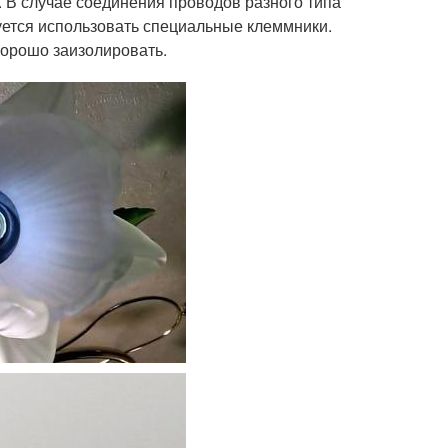
В случае соединения проводов разного типа
уется использовать специальные клеммники.
хорошо заизолировать.