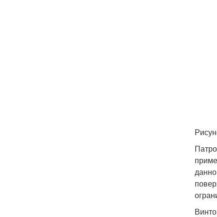
Рисун
Патро
приме
данно
повер
огран
Винто