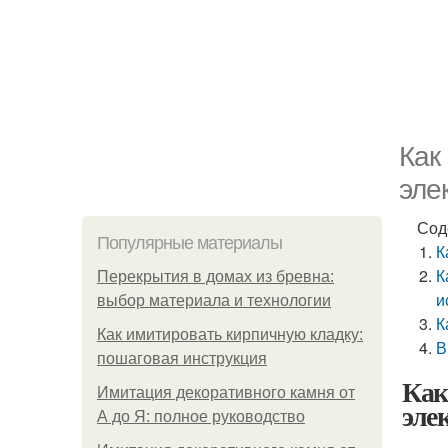
Как
эле
Сод
Популярные материалы
К
К
Перекрытия в домах из бревна:
и
выбор материала и технологии
К
Как имитировать кирпичную кладку:
В
пошаговая инструкция
Как
Имитация декоративного камня от
эле
А до Я: полное руководство