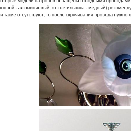
оторые модели патронов оснащены отводными проводами. 
новной - алюминиевый, от светильника - медный) рекоменд
и такие отсутствуют, то после скручивания провода нужно 