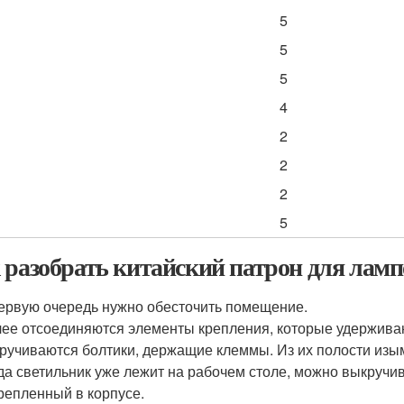
5
5
5
4
2
2
2
5
 разобрать китайский патрон для ламп
ервую очередь нужно обесточить помещение.
ее отсоединяются элементы крепления, которые удержива
ручиваются болтики, держащие клеммы. Из их полости изы
да светильник уже лежит на рабочем столе, можно выкручив
репленный в корпусе.