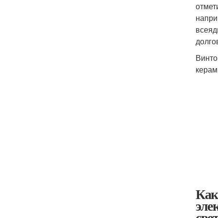
отмет
напри
всеяд
долго
Винто
керам
Как
эле
свет