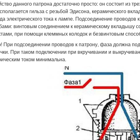
йство данного патрона достаточно просто: он состоит из тр
асполагается гильза с резьбой Эдисона, керамического вкл
да электрического тока к лампе. Подсоединение проводов 
бами: винтовым соединением к керамическому вкладышу с
ктами, при помощи клеммных колодок и безвинтовым способ
! При подсоединении проводов к патрону, фаза должна под
чки. При таком подключении при вкручивании и выкручива
рическим током минимальна.