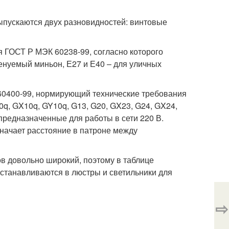
ыпускаются двух разновидностей: винтовые
 ГОСТ Р МЭК 60238-99, согласно которого
менуемый миньон, Е27 и Е40 – для уличных
0400-99, нормирующий технические требования
10q, GX10q, GY10q, G13, G20, GX23, G24, GX24,
 предназначенные для работы в сети 220 В.
значает расстояние в патроне между
ов довольно широкий, поэтому в таблице
станавливаются в люстры и светильники для
⇨