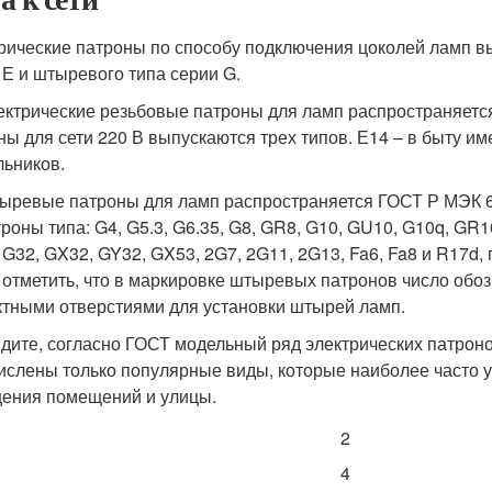
рические патроны по способу подключения цоколей ламп в
 Е и штыревого типа серии G.
ектрические резьбовые патроны для ламп распространяется
ны для сети 220 В выпускаются трех типов. Е14 – в быту и
льников.
ыревые патроны для ламп распространяется ГОСТ Р МЭК 6
троны типа: G4, G5.3, G6.35, G8, GR8, G10, GU10, G10q, GR
 G32, GX32, GY32, GX53, 2G7, 2G11, 2G13, Fa6, Fa8 и R17d,
 отметить, что в маркировке штыревых патронов число обо
ктными отверстиями для установки штырей ламп.
идите, согласно ГОСТ модельный ряд электрических патрон
ислены только популярные виды, которые наиболее часто у
ения помещений и улицы.
2
4