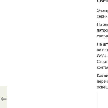
Элект
серии
На эл
патро
свети
На шт
на па
GY24,
Стоит
конта
Как в
переч
освещ
⇦