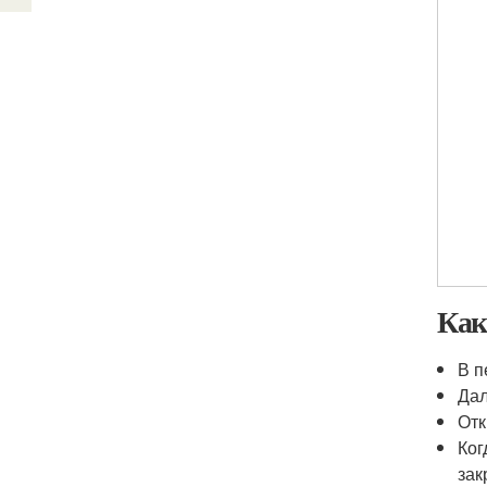
Как
В п
Дал
Отк
Ког
зак