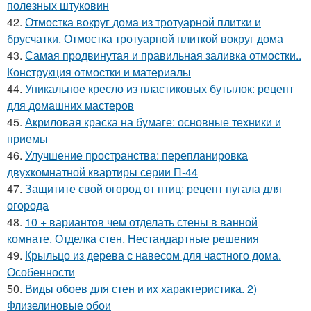
полезных штуковин
42.
Отмостка вокруг дома из тротуарной плитки и
брусчатки. Отмостка тротуарной плиткой вокруг дома
43.
Самая продвинутая и правильная заливка отмостки..
Конструкция отмостки и материалы
44.
Уникальное кресло из пластиковых бутылок: рецепт
для домашних мастеров
45.
Акриловая краска на бумаге: основные техники и
приемы
46.
Улучшение пространства: перепланировка
двухкомнатной квартиры серии П-44
47.
Защитите свой огород от птиц: рецепт пугала для
огорода
48.
10 + вариантов чем отделать стены в ванной
комнате. Отделка стен. Нестандартные решения
49.
Крыльцо из дерева с навесом для частного дома.
Особенности
50.
Виды обоев для стен и их характеристика. 2)
Флизелиновые обои